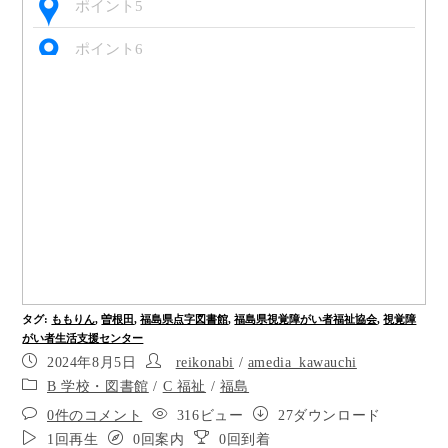
ポイント5
ポイント6
信号に従い、道路を右にわたります。歩行者・自
転車用の信号です。
信号を渡ったら、左の信号をもう一度わたりま
す。
ポイント9
ポイント10
ポイント11
タグ
:
ももりん
,
曽根田
,
福島県点字図書館
,
福島県視覚障がい者福祉協会
,
視覚障
右に曲がります。
がい者生活支援センター
2024年8月5日
reikonabi
/
amedia_kawauchi
ポイント13
B 学校・図書館
/
C 福祉
/
福島
0件のコメント
316ビュー
27ダウンロード
ポイント14
1回再生
0回案内
0回到着