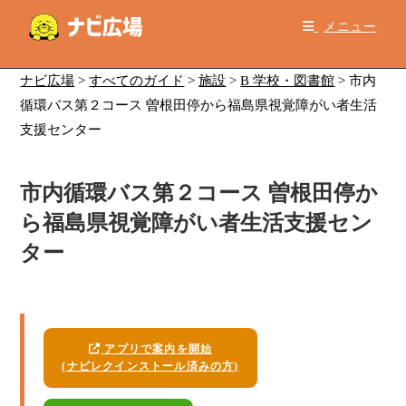
コ
メニュー
ン
テ
ン
ナビ広場
>
すべてのガイド
>
施設
>
B 学校・図書館
>
市内
ツ
循環バス第２コース 曽根田停から福島県視覚障がい者生活
へ
支援センター
ス
キ
市内循環バス第２コース 曽根田停か
ッ
プ
ら福島県視覚障がい者生活支援セン
ター
アプリで案内を開始
(ナビレクインストール済みの方)