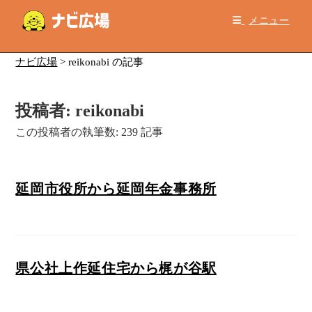
コ
メニュー
ン
テ
ン
ナビ広場
>
reikonabi の記事
ツ
へ
投稿者:
reikonabi
ス
キ
この投稿者の執筆数: 239 記事
ッ
プ
延岡市役所から延岡年金事務所
県公社上作延住宅から梶が谷駅