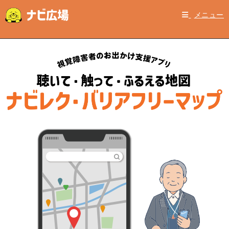
コ
メニュー
ン
テ
ン
ツ
へ
ス
キ
ッ
プ