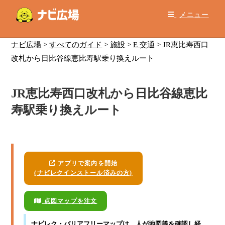
コ
メニュー
ン
テ
ン
ナビ広場
>
すべてのガイド
>
施設
>
E 交通
>
JR恵比寿西口
ツ
改札から日比谷線恵比寿駅乗り換えルート
へ
ス
JR恵比寿西口改札から日比谷線恵比
キ
ッ
寿駅乗り換えルート
プ
アプリで案内を開始
(ナビレクインストール済みの方)
点図マップを注文
ナビレク・バリアフリーマップ
は、人が地図等を確認し経