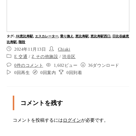
タグ
:
JR恵比寿駅
,
エスカレーター
,
乗り換え
,
恵比寿駅
,
恵比寿駅西口
,
日比谷線恵
比寿駅
,
階段
2024年11月13日
Chiaki
E 交通
/
Z その他施設
/
渋谷区
0件のコメント
1,602ビュー
36ダウンロード
0回再生
0回案内
0回到着
コメントを残す
コメントを投稿するには
ログイン
が必要です。