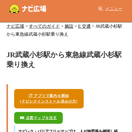
コ
メニュー
ン
テ
ン
ナビ広場
>
すべてのガイド
>
施設
>
E 交通
>
JR武蔵小杉駅
ツ
から東急線武蔵小杉駅乗り換え
へ
ス
JR武蔵小杉駅から東急線武蔵小杉駅
キ
ッ
乗り換え
プ
アプリで案内を開始
(ナビレクインストール済みの方)
点図マップを注文
ナビレク・バリアフリーマップ
は、人が地図等を確認し経