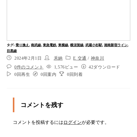
と、正面が東急線の改札です。改札手前の右手は
切符売り場です
改札を抜けたら、そのまま点字ブロックに沿って
10時の方向に進みます。その先、通路をまっすぐ
進むと、右手に目黒・渋谷方面の３・４番線、左
手に横浜・日吉方面の１・２番線のホームに上が
タグ
:
乗り換え
,
南武線
,
東急電鉄
,
東横線
,
横須賀線
,
武蔵小杉駅
,
湘南新宿ライン
,
る階段・エレベーターがあります。分岐を右に進
目黒線
むと左手にエレベーター、右手に階段があり、目
2024年2月1日
禾納
E 交通
/
神奈川
黒・渋谷方面のホームにあがります。分岐を左に
0件のコメント
1,576ビュー
42ダウンロード
曲がり、まっすぐ進むと、右手にエレベーター、
左手に階段があり、横浜・日吉方面のホームにあ
0回再生
0回案内
0回到着
がります。
コメントを残す
コメントを投稿するには
ログイン
が必要です。