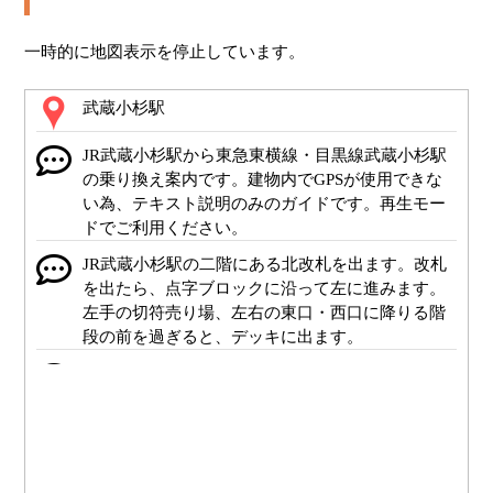
一時的に地図表示を停止しています。
武蔵小杉駅
JR武蔵小杉駅から東急東横線・目黒線武蔵小杉駅
の乗り換え案内です。建物内でGPSが使用できな
い為、テキスト説明のみのガイドです。再生モー
ドでご利用ください。
JR武蔵小杉駅の二階にある北改札を出ます。改札
を出たら、点字ブロックに沿って左に進みます。
左手の切符売り場、左右の東口・西口に降りる階
段の前を過ぎると、デッキに出ます。
デッキをさらにまっすぐ進んだら、分岐を10時の
方向に曲がり、正面の階段を降ります。階段を降
りると、東急線の乗り場です。
階段を降りたら、そのまま10メートルほどまっす
ぐ進み、右に曲がります。そのまままっすぐ進む