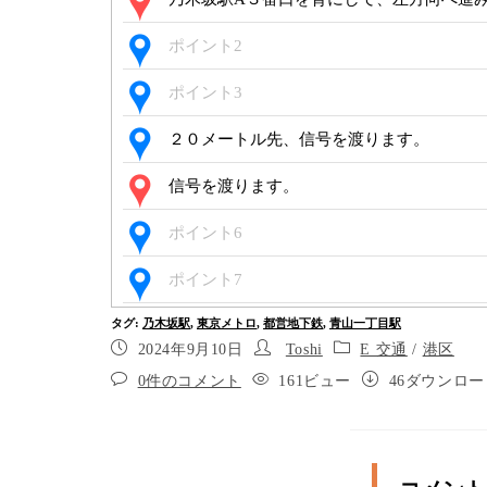
ポイント2
ポイント3
２０メートル先、信号を渡ります。
信号を渡ります。
ポイント6
ポイント7
タグ
:
乃木坂駅
,
東京メトロ
,
都営地下鉄
,
青山一丁目駅
ポイント8
2024年9月10日
Toshi
E 交通
/
港区
ポイント9
0件のコメント
161ビュー
46ダウンロー
ポイント10
ポイント11