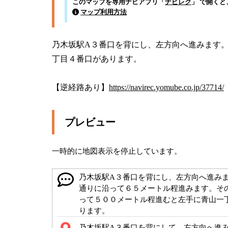
このマップを専用ナビアプリ「
ナビレク
」 で開く
マップ利用方法
乃木坂駅A３番口を背にし、左方向へ進みます
丁目４番口があります。

【逆経路あり】
https://navirec.yomube.co.jp/37714/
プレビュー
一時的に地図表示を停止しています。
乃木坂駅A３番口を背にし、左方向へ進み
通りに沿って６５メートル程進みます。そ
って５００メートル程進むと左手に青山一
ります。
乃木坂駅A３番口を背にして、左方向へ進