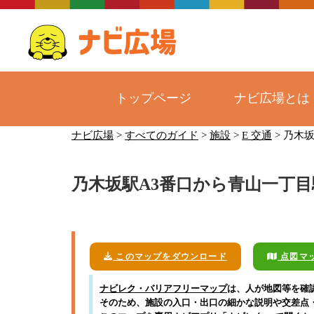
トップページ
ナビ広場とは
コ
ナビ広場
>
すべてのガイド
>
施設
>
E 交通
>
乃木坂
ン
テ
乃木坂駅A3番口から青山一丁目
ン
ツ
へ
ス
キ
このマップをダウンロード
点図マ
ッ
ナビレク・バリアフリーマップ
は、人が地図等を確
プ
そのため、施設の入口・出口の細かな説明や交差点