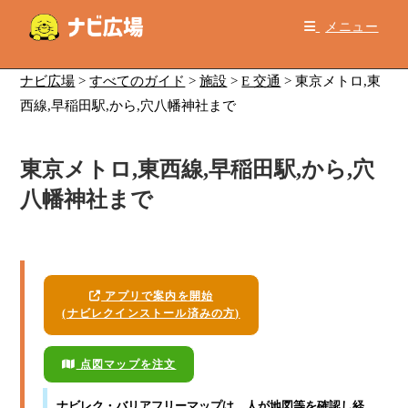
コ
メニュー
ン
テ
ン
ナビ広場
>
すべてのガイド
>
施設
>
E 交通
>
東京メトロ,東
ツ
西線,早稲田駅,から,穴八幡神社まで
へ
ス
東京メトロ,東西線,早稲田駅,から,穴
キ
ッ
八幡神社まで
プ
アプリで案内を開始
(ナビレクインストール済みの方)
点図マップを注文
ナビレク・バリアフリーマップ
は、人が地図等を確認し経