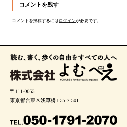
ます。（押しボタンは右）
コメントを残す
点字ブロックに従い左折します。前方がタクシー
乗り場
コメントを投稿するには
ログイン
が必要です。
右に立川バスのバス停があり、バスを使ってスポ
ーツセンターに行くのならばここから乗りくにた
ち高校前で下車します。
ポイント4
ポイント5
バス停を過ぎ道幅4メートルほどの信号を渡り2時
の方向に右折し５メートル進み左折し歩道に入り
ます。（右にファミリマートあり）
〒111-0053
ポイント7
東京都台東区浅草橋1-35-7-501
左折し路面がタイルに代わり大学通りの歩道をに
入ります。
ポイント9