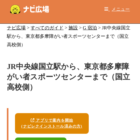
コ
メニュー
ン
テ
ン
ナビ広場
>
すべてのガイド
>
施設
>
G 宿泊
>
JR中央線国立
ツ
駅から、東京都多摩障がい者スポーツセンターまで（国立
へ
高校側）
ス
キ
JR中央線国立駅から、東京都多摩障
ッ
プ
がい者スポーツセンターまで（国立
高校側）
アプリで案内を開始
(ナビレクインストール済みの方)