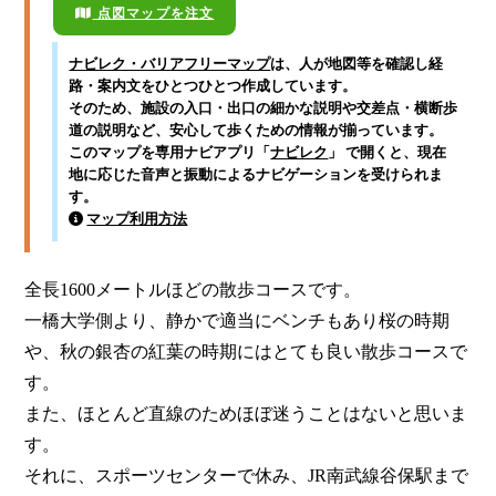
点図マップを注文
ナビレク・バリアフリーマップ
は、人が地図等を確認し経
路・案内文をひとつひとつ作成しています。
そのため、施設の入口・出口の細かな説明や交差点・横断歩
道の説明など、安心して歩くための情報が揃っています。
このマップを専用ナビアプリ「
ナビレク
」 で開くと、現在
地に応じた音声と振動によるナビゲーションを受けられま
す。
マップ利用方法
全長1600メートルほどの散歩コースです。

一橋大学側より、静かで適当にベンチもあり桜の時期
や、秋の銀杏の紅葉の時期にはとても良い散歩コースで
す。

また、ほとんど直線のためほぼ迷うことはないと思いま
す。

それに、スポーツセンターで休み、JR南武線谷保駅まで