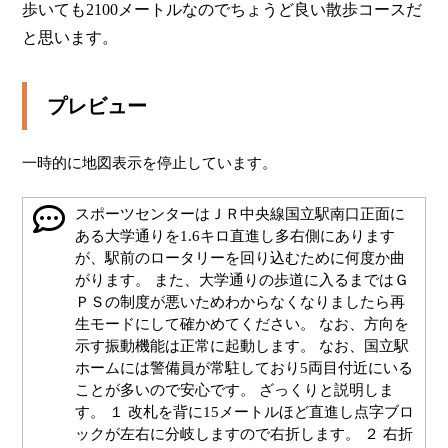
歩いても2100メートルなのでちょうど良い散歩コースだ
と思います。            
プレビュー
一時的に地図表示を停止しています。
スポーツセンターはＪＲ中央線国立駅南口正面に
ある大学通りを1.6キロ直進し多右側にあります
が、駅前のロータリーを回り込むために何度か曲
がります。 また、大学通りの歩道に入るまではＧ
ＰＳの制度が悪いためわからなくなりましたら再
生モードにして確かめてください。 なお、方向を
示す振動機能は正常に起動します。 なお、国立駅
ホームには警備員が常駐しており5両目付近にいる
ことが多いので安心です。 ざっくりと説明しま
す。 １ 改札を背に15メートルほど直進し点字ブロ
ックが左右に分岐しますので右折します。 ２ 右折