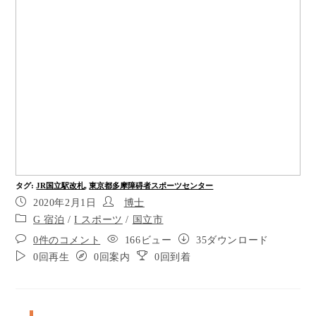
して15メートル程進むと、左右に分岐し、左折し
すぐに右折して20メートル程直進すると、タクシ
ー乗り場の前で左折し音響信号を渡ります。 ３ 音
響信号の押しボタンは右にありまた、渡るときは
道が荒れていてエスコートゾーンはありません。
４ 音響信号を渡りきった先に点字ブロックがあり
4メートル先で右2時の方向に右折後点字ブロック
が消えますが、40メートル進み信号を渡ります。
５ 次の交差点まで、40メートル程直進します。
（右が府中方面に行くバス停左に、大和証券・ 不
動産屋・ 眼科・ローソンが並んでいます。 ６ バ
ス停を過ぎ信号を渡り右10時の方向に右折し10メ
タグ
:
JR国立駅改札
,
東京都多摩障碍者スポーツセンター
ートル進みに左折し路面がアスファルトからタイ
2020年2月1日
博士
ルに代わり大学通りの歩道に入り1.4キロほど直進
G 宿泊
/
I スポーツ
/
国立市
します。 ７ 1.4キロ直進し大学通りを横断する音
響信号を渡り左折し50メートル直進した右が目的
0件のコメント
166ビュー
35ダウンロード
地です。
0回再生
0回案内
0回到着
国立駅南口に出たら点字ブロックが左右に分かれ
ますので左折した直後鵜右折し15メートルほど直
進しタクシー乗り場の前で左折し音響信号を渡り