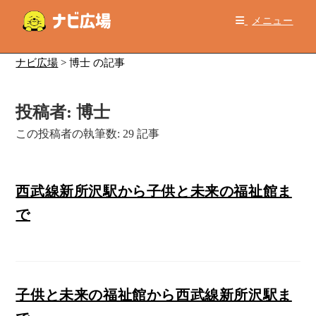
コ
メニュー
ン
テ
ン
ナビ広場
>
博士 の記事
ツ
へ
投稿者:
博士
ス
キ
この投稿者の執筆数: 29 記事
ッ
プ
西武線新所沢駅から子供と未来の福祉館ま
で
子供と未来の福祉館から西武線新所沢駅ま