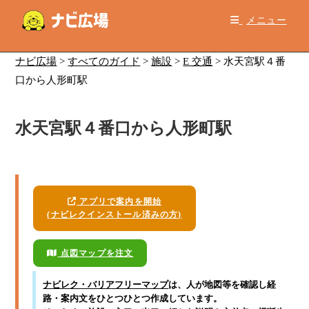
コ
メニュー
ン
テ
ン
ナビ広場
>
すべてのガイド
>
施設
>
E 交通
>
水天宮駅４番
ツ
口から人形町駅
へ
ス
水天宮駅４番口から人形町駅
キ
ッ
プ
アプリで案内を開始
(ナビレクインストール済みの方)
点図マップを注文
ナビレク・バリアフリーマップ
は、人が地図等を確認し経
路・案内文をひとつひとつ作成しています。