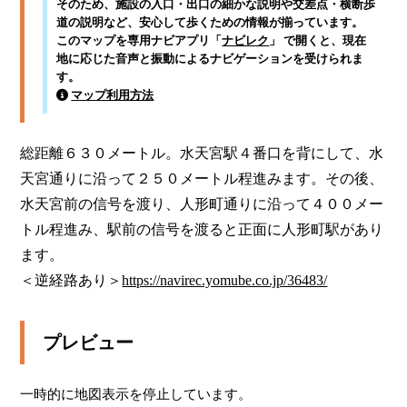
そのため、施設の入口・出口の細かな説明や交差点・横断歩
道の説明など、安心して歩くための情報が揃っています。
このマップを専用ナビアプリ「
ナビレク
」 で開くと、現在
地に応じた音声と振動によるナビゲーションを受けられま
す。
マップ利用方法
総距離６３０メートル。水天宮駅４番口を背にして、水
天宮通りに沿って２５０メートル程進みます。その後、
水天宮前の信号を渡り、人形町通りに沿って４００メー
トル程進み、駅前の信号を渡ると正面に人形町駅があり
ます。

＜逆経路あり＞
https://navirec.yomube.co.jp/36483/
プレビュー
一時的に地図表示を停止しています。