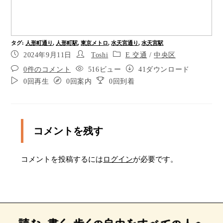
２０メートル先、信号を渡ります。
信号を渡ります。
タグ
:
人形町通り
,
人形町駅
,
東京メトロ
,
水天宮通り
,
水天宮駅
ポイント10
2024年9月11日
Toshi
E 交通
/
中央区
0件のコメント
516ビュー
41ダウンロード
２０メートル先、横断歩道を渡ります。
0回再生
0回案内
0回到着
横断歩道を渡ります。
ポイント13
コメントを残す
ポイント14
コメントを投稿するには
ログイン
が必要です。
ポイント15
２０メートル先、水天宮前の信号を渡ります。
信号を渡ります。