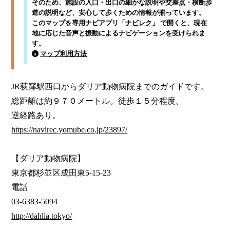
そのため、施設の入口・出口の細かな説明や交差点・横断歩
道の説明など、安心して歩くための情報が揃っています。
このマップを専用ナビアプリ「
ナビレク
」 で開くと、現在
地に応じた音声と振動によるナビゲーションを受けられま
す。
マップ利用方法
JR荻窪駅西口からダリア動物病院までのガイドです。

総距離は約９７０メートル。徒歩１５分程度。

https://navirec.yomube.co.jp/23897/
【ダリア動物病院】

東京都杉並区成田東5-15-23

電話

http://dahlia.tokyo/