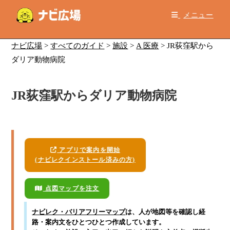
コ
メニュー
ン
テ
ン
ナビ広場
>
すべてのガイド
>
施設
>
A 医療
>
JR荻窪駅から
ツ
ダリア動物病院
へ
ス
JR荻窪駅からダリア動物病院
キ
ッ
プ
アプリで案内を開始
(ナビレクインストール済みの方)
点図マップを注文
ナビレク・バリアフリーマップ
は、人が地図等を確認し経
路・案内文をひとつひとつ作成しています。