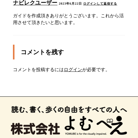
ナビレクユーザー
ん
2023年6月22日
ログインして返信する
ポイント11
ガイドを作成頂きありがとうございます。これから活
用させて頂きたいと思います。
ポイント12
ポイント13
コメントを残す
右手のローソンの前を通過
この先、正面に地下道の階段があるので、歩道の
コメントを投稿するには
ログイン
が必要です。
右側に寄って進みます
正面の信号を渡り、そのまま７０メートルほどま
っすぐ進みます。
正面に駐車場の塀があるので、左に寄って進みま
す
ポイント18
右手の古書ワルツの前を通過