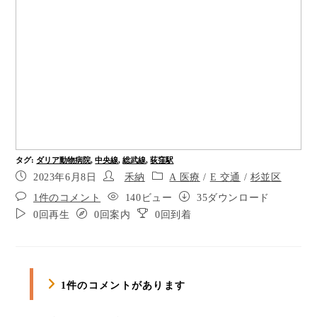
進み、右手の横断歩道を渡ります
渡り終わったら左に曲がり、点字ブロックに沿っ
て３０メートルほどまっすぐ進みます
ポイント3
正面の横断歩道を渡り、１００メートルほどまっ
すぐ進みます
ポイント5
タグ
:
ダリア動物病院
,
中央線
,
総武線
,
荻窪駅
ポイント6
2023年6月8日
禾納
A 医療
/
E 交通
/
杉並区
1件のコメント
140ビュー
35ダウンロード
ポイント7
0回再生
0回案内
0回到着
ポイント8
右手の三菱UFJ銀行荻窪支店の前を通過
1件のコメントがあります
正面の横断歩道を渡り、１００メートルほどまっ
すぐ進みます。この先は点字ブロックはありませ