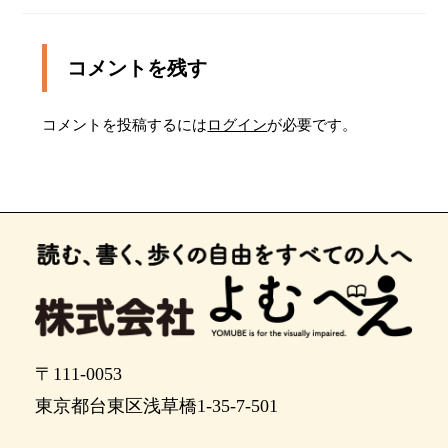
クに沿って４０メートルほど進みます
あと２０メートルほど進むと、正面がエスカレー
ターです
コメントを残す
正面のエスカレーターを降ります。そのまままっ
すぐ進みますが、10メートルほど点字ブロックは
コメントを投稿するには
ログイン
が必要です。
途切れます。
このまま西放射線ユーロードを50メートルほどま
っすぐ進みます
ポイント11
正面の横断歩道を渡り、30メートルほどまっすぐ
進むと、富士見通りに出ます
ポイント13
富士見通りに出ました。分岐を少し左に進み、右
〒111-0053
手にある信号を渡ると、正面が目的地です。
東京都台東区浅草橋1-35-7-501
ドンキホーテ八王子駅前店です。正面少し左手に
入り口があります