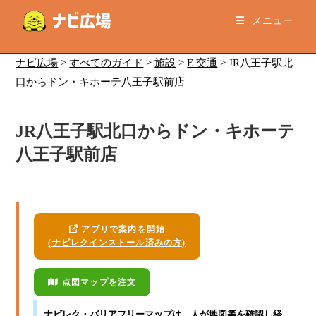
コ
メニュー
ン
テ
ン
ナビ広場
>
すべてのガイド
>
施設
>
E 交通
>
JR八王子駅北
ツ
口からドン・キホーテ八王子駅前店
へ
ス
JR八王子駅北口からドン・キホーテ
キ
ッ
八王子駅前店
プ
アプリで案内を開始
(ナビレクインストール済みの方)
点図マップを注文
ナビレク・バリアフリーマップ
は、人が地図等を確認し経