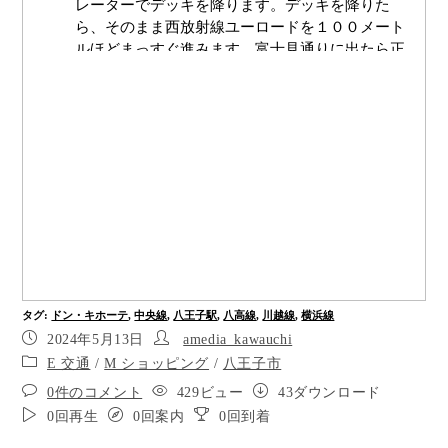
レーターでデッキを降ります。デッキを降りた
ら、そのまま西放射線ユーロードを１００メート
ルほどまっすぐ進みます。富士見通りに出たら正
面の信号を渡ると、すぐ正面が目的地です。駅か
ら目的地まで点字ブロックが設置されています。
JR八王子駅北口です。出口を背にして、点字ブロ
ックに沿って４０メートルほどまっすぐ進みます
ポイント2
分岐を左手に進みます。
分岐を10時の方向に進み、細い通路に入ります。
そのまま道なりに進みます
タグ
:
ドン・キホーテ
,
中央線
,
八王子駅
,
八高線
,
川越線
,
横浜線
ポイント5
2024年5月13日
amedia_kawauchi
E 交通
/
M ショッピング
/
八王子市
ポイント6
0件のコメント
429ビュー
43ダウンロード
少し開けた場所に出ると、エスカレーターが正面
0回再生
0回案内
0回到着
の方向にあります。一度左に曲がり、点字ブロッ