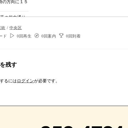
時の方向に１５
左手の銀中通り
ます。
芸術
/
中央区
ード
0回再生
0回案内
0回到着
を残す
するには
ログイン
が必要です。
交差点に出ます
のまま１００メ