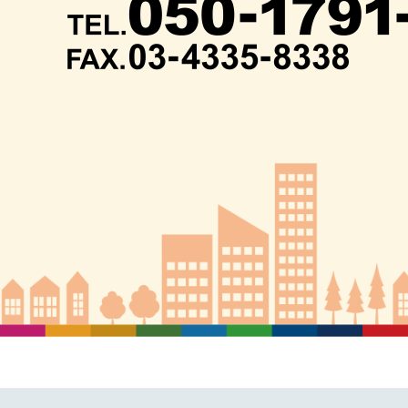
ら左に曲がりま
、３０メートル
ほどで入り口で
がると、正面に
正面が受付で
す。受付の前を