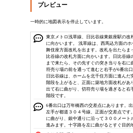
プレビュー
一時的に地図表示を停止しています。
東京メトロ浅草線、日比谷線東銀座駅の改
に向かいます。 浅草線は、西馬込方面のホ
舞伎座方面改札を出ます。改札を出たらま
比谷線の改札方面に向かいます。日比谷線
まで来たら、その先すぐの突き当りを右に
符売り場の前を通って進むと右手が6番出
日比谷線は、ホームを北千住方面に進んだ
階段を上がると、正面に築地方面改札があ
出て右に曲がり、切符売り場を過ぎると右
階段です。
6番出口は万年橋西の交差点にあります。
左手が都道３０４号線、正面が交差点です
に曲がり、銀中通りに沿って３００メート
進みます。十字路を左に曲がるとすぐ目的