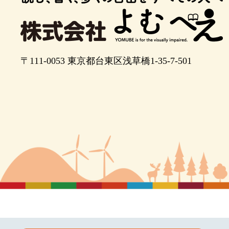
ポイント11
ポイント12
あと２０メートルほど進み、十字路に出た
〒111-0053
東京都台東区浅草橋1-35-7-501
す
十字路に出ました。左手の横断歩道を渡り
ほどまっすぐ進むと目的地です
左手が新橋演舞場です。あと２０メートル
す。
新橋演舞場の前です。左手の階段を二段あ
入り口の自動ドアがあります。
入口から建物に入ったら、まっすぐ進むと
す。受付の左右に一階客席の入口がありま
右に進むと正面が売店です。