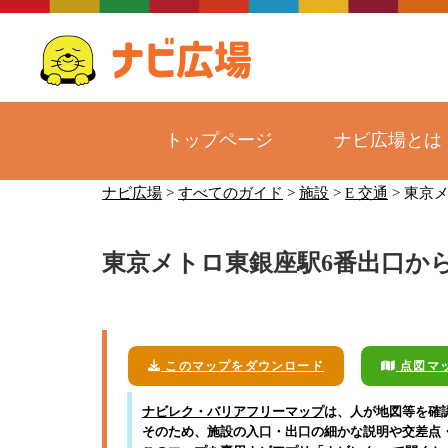
トップページ
ナビ広場とは
コ
ナビ広場
>
すべてのガイド
>
施設
>
E 交通
>
東京メ
ン
テ
東京メトロ東銀座駅6番出口か
ン
ツ
へ
ス
キ
このマップをダウンロード
点図マ
ッ
ナビレク・バリアフリーマップ
は、人が地図等を確
プ
そのため、施設の入口・出口の細かな説明や交差点