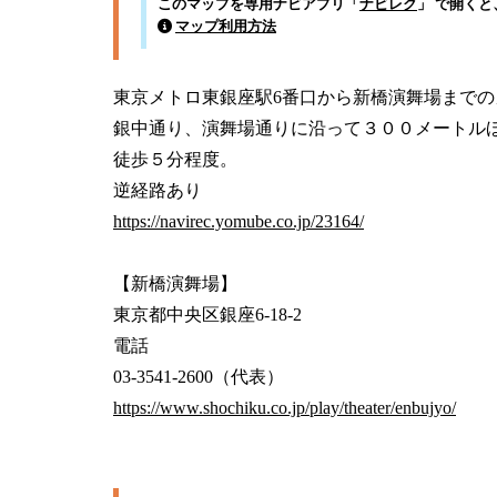
このマップを専用ナビアプリ「
ナビレク
」 で開く
マップ利用方法
東京メトロ東銀座駅6番口から新橋演舞場までの
銀中通り、演舞場通りに沿って３００メートルほ
徒歩５分程度。

https://navirec.yomube.co.jp/23164/
【新橋演舞場】

東京都中央区銀座6-18-2

電話

https://www.shochiku.co.jp/play/theater/enbujyo/