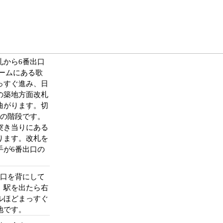
札から6番出口
ームにある歌
っすぐ進み、日
の築地方面改札
曲がります。切
口の階段です。
突き当りにある
ります。改札を
手が6番出口の
出口を背にして
。駅を出たら右
ルほどまっすぐ
地です。