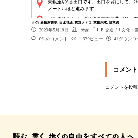
東銀座駅6番出口です。出口を背にして、2
メートルほど進みます
ビルの角をもう一度2時の方向に曲がり、
タグ
:
新橋演舞場
,
日比谷線
,
東京メトロ
,
東銀座駅
,
浅草線
に沿って１００メートルほどまっすぐ進み
2023年5月19日
禾納
E 交通
/
J 文化・
ポイント3
0件のコメント
1,329ビュー
41ダウンロ
ポイント4
右手の時事通信ビルの前を通過
コメント
ポイント6
コメントを投稿
あと２０メートルほど進むと、采女橋公園
交差点に出ました。正面の信号を渡り、そ
ートルほどまっすぐ進みます
ポイント9
ポイント10