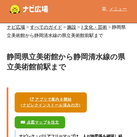
コ
メニュー
ン
テ
ン
ナビ広場
>
すべてのガイド
>
施設
>
J 文化・芸術
>
静岡県
ツ
立美術館から静岡清水線の県立美術館前駅まで
へ
ス
静岡県立美術館から静岡清水線の県
キ
ッ
立美術館前駅まで
プ
アプリで案内を開始
(ナビレクインストール済みの方)
点図マップを注文
ナビレク・バリアフリーマップ
は、人が地図等を確認し経