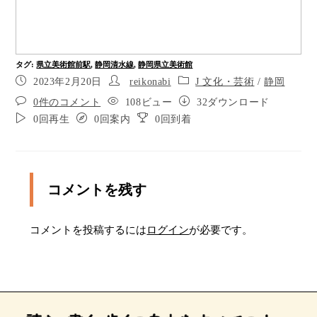
ポイント10
ポイント11
タグ
:
県立美術館前駅
,
静岡清水線
,
静岡県立美術館
ポイント12
2023年2月20日
reikonabi
J 文化・芸術
/
静岡
0件のコメント
108ビュー
32ダウンロード
ポイント13
0回再生
0回案内
0回到着
ポイント14
ポイント15
コメントを残す
ポイント16
ポイント17
コメントを投稿するには
ログイン
が必要です。
ポイント18
ポイント19
ポイント20