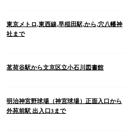
東京メトロ,東西線,早稲田駅,から,穴八幡神
社まで
茗荷谷駅から文京区立小石川図書館
明治神宮野球場（神宮球場）正面入口から
外苑前駅 出入口3まで