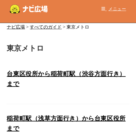
コ
メニュー
ン
テ
ン
ナビ広場
>
すべてのガイド
>
東京メトロ
ツ
へ
東京メトロ
ス
キ
ッ
プ
台東区役所から稲荷町駅（渋谷方面行き）
まで
稲荷町駅（浅草方面行き）から台東区役所
まで