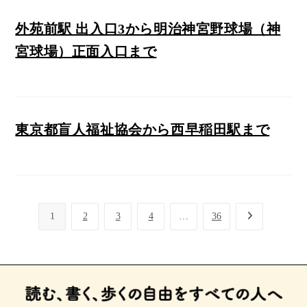
外苑前駅 出入口3から明治神宮野球場（神
宮球場）正面入口まで
東京都盲人福祉協会から西早稲田駅まで
1
2
3
4
…
36