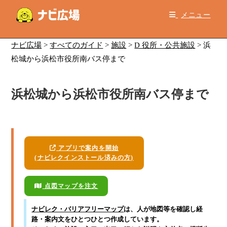
コ
メニュー
ン
テ
ン
ナビ広場
>
すべてのガイド
>
施設
>
D 役所・公共施設
>
浜
ツ
松城から浜松市役所南バス停まで
へ
ス
浜松城から浜松市役所南バス停まで
キ
ッ
プ
アプリで案内を開始
(ナビレクインストール済みの方)
点図マップを注文
ナビレク・バリアフリーマップ
は、人が地図等を確認し経
路・案内文をひとつひとつ作成しています。