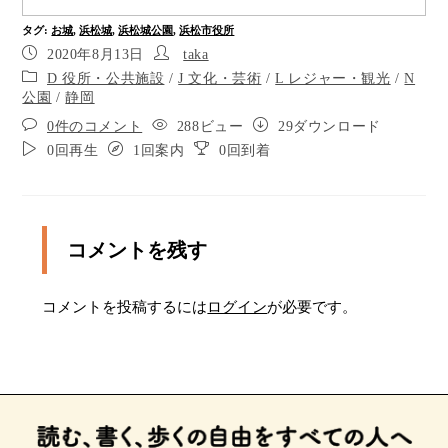
ここを右に曲がります。
タグ
:
お城
,
浜松城
,
浜松城公園
,
浜松市役所
ポイント11
2020年8月13日
taka
D 役所・公共施設
/
J 文化・芸術
/
L レジャー・観光
/
N
市役所南バス停です。
公園
/
静岡
0件のコメント
288ビュー
29ダウンロード
0回再生
1回案内
0回到着
コメントを残す
コメントを投稿するには
ログイン
が必要です。