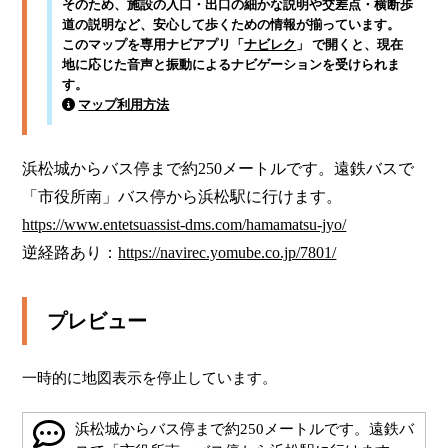
そのため、施設の入口・出口の細かな説明や交差点・横断歩
道の説明など、安心して歩くための情報が揃っています。
このマップを専用ナビアプリ「
ナビレク
」 で開くと、現在
地に応じた音声と振動によるナビゲーションを受けられま
す。
マップ利用方法
浜松城からバス停まで約250メートルです。遠鉄バスで
https://www.entetsuassist-dms.com/hamamatsu-jyo/
逆経路あり：
https://navirec.yomube.co.jp/7801/
プレビュー
一時的に地図表示を停止しています。
浜松城からバス停まで約250メートルです。遠鉄バ