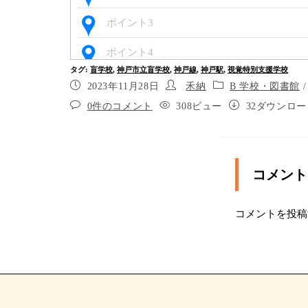
ポイント3
ポイント4
タグ
:
盲学校
,
神戸市立盲学校
,
神戸線
,
神戸駅
,
視覚特別支援学校
あと２０メートルほど進むと、左手に横断
2023年11月28日
禾納
B 学校・図書館
0件のコメント
308ビュー
32ダウンロー
左手の横断歩道を渡り、右に進みます
ポイント7
左手のローソンの前を通過。あと２０メー
コメント
と、左手に歩道橋の入口があります
左に曲がり、歩道橋に入ります。最初は上
コメントを投稿
です
ポイント10
ポイント11
ポイント12