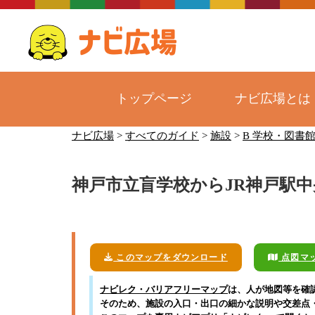
トップページ
ナビ広場とは
コ
ナビ広場
>
すべてのガイド
>
施設
>
B 学校・図書
ン
テ
神戸市立盲学校からJR神戸駅中
ン
ツ
へ
ス
キ
このマップをダウンロード
点図マ
ッ
ナビレク・バリアフリーマップ
は、人が地図等を確
プ
そのため、施設の入口・出口の細かな説明や交差点