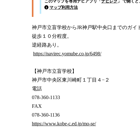
このマップを専用ナビアプリ「
ナビレク
」 で開く
マップ利用方法
神戸市立盲学校からJR神戸駅中央口までのガイド
徒歩１０分程度。

逆経路あり。 

https://navirec.yomube.co.jp/6498/
【神戸市立盲学校】

神戸市中央区東川崎町１丁目４−２

電話

078-360-1133 

FAX

https://www.kobe-c.ed.jp/mo-se/