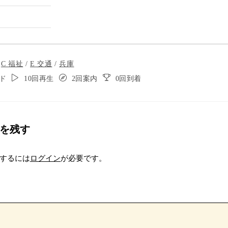
歩道があります
/
C 福祉
/
E 交通
/
兵庫
ド
10回再生
2回案内
0回到着
トルほど進む
を残す
り坂のスロープ
するには
ログイン
が必要です。