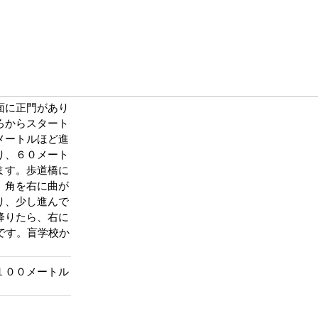
面に正門があり
ろからスタート
メートルほど進
り、６０メート
ます。歩道橋に
。角を右に曲が
り、少し進んで
降りたら、右に
です。盲学校か
。
１００メートル