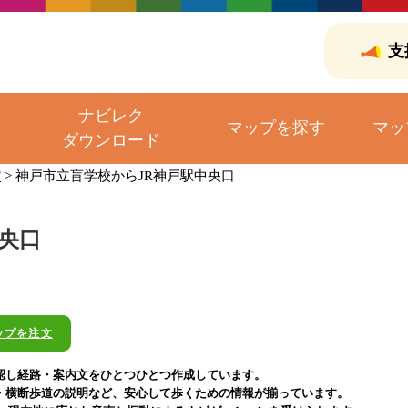
支
ナビレク
マップを探す
マッ
ダウンロード
館
>
神戸市立盲学校からJR神戸駅中央口
央口
ップを注文
認し経路・案内文をひとつひとつ作成しています。
・横断歩道の説明など、安心して歩くための情報が揃っています。