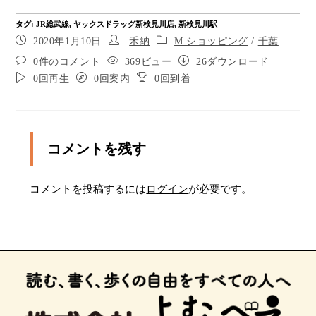
ポイント12
タグ
:
JR総武線
,
ヤックスドラッグ新検見川店
,
新検見川駅
2020年1月10日
禾納
M ショッピング
/
千葉
薬局の角まで来ました。右に曲がり、１０メート
0件のコメント
369ビュー
26ダウンロード
ルほど進みます。
0回再生
0回案内
0回到着
店の前まで来ました。左に曲がり、階段をおりま
す。
ポイント15
コメントを残す
ヤックスドラッグ新検見川店の入口の前です。入
り口は右手にあります。
コメントを投稿するには
ログイン
が必要です。