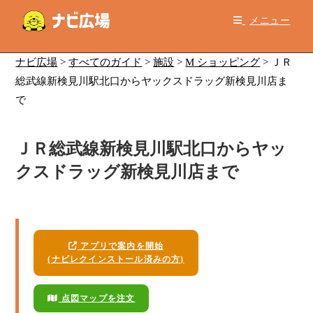
コ
メニュー
ン
テ
ン
ナビ広場
>
すべてのガイド
>
施設
>
M ショッピング
>
ＪＲ
ツ
総武線新検見川駅北口からヤックスドラッグ新検見川店ま
へ
で
ス
キ
ＪＲ総武線新検見川駅北口からヤッ
ッ
プ
クスドラッグ新検見川店まで
アプリで案内を開始
(ナビレクインストール済みの方)
点図マップを注文