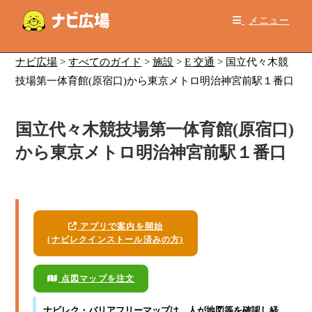
コ
メニュー
ン
テ
ン
ナビ広場
>
すべてのガイド
>
施設
>
E 交通
>
国立代々木競
ツ
技場第一体育館(原宿口)から東京メトロ明治神宮前駅１番口
へ
ス
国立代々木競技場第一体育館(原宿口)
キ
ッ
から東京メトロ明治神宮前駅１番口
プ
アプリで案内を開始
(ナビレクインストール済みの方)
点図マップを注文
ナビレク・バリアフリーマップ
は、人が地図等を確認し経