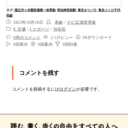
道橋で正面の通りを渡り、そのまま６０メートル
ほど進むと右手が明治神宮前駅です。原宿門から
タグ
:
国立代々木競技場第一体育館
,
明治神宮前駅
,
東京オリパラ
,
東京メトロ千代
駅まで点字ブロックが設置されています。
田線
代々木競技場第一体育館原宿口、一番左にあるド
2023年10月16日
禾納
/
ナビ広場管理者
アの前です。出口を背にして、そのまま５０メー
E 交通
/
I スポーツ
/
渋谷区
トルほどまっすぐ進みます。１０メートルほどで
0件のコメント
2,125ビュー
60ダウンロード
ガードレールのある歩道に入ります
0回再生
0回案内
0回到着
ポイント2
正面のスロープを降ります。４０メートルほどま
っすぐ進みます
コメントを残す
ポイント4
コメントを投稿するには
ログイン
が必要です。
スロープを降りたら、そのまま突き当りまで２０
メートルほどまっすぐ進みます。
突き当りまで来たら右に曲がり、３０メートルほ
ど進むと左手に原宿門があります
ポイント7