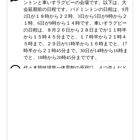
ントンと車いすラグビーの会場です。以下は、大
会延期前の日程です。バドミントンの日程は、9月
2日が１８時から２２時、3日から5日が9時から２
１時、6日が9時から１４時です。車いすラグビー
の日程は、８月２６日から２８日までが１１時半
から１５時４５分までと、１７時半から２１時４
５時まで。２９日が11時半から１６時までと、17
時半から２１時45分まで。30日が14時から16時ま
でと、18時から20時45分までです。
代々木競技場第一体育館の原宿口、４つ並んだド
アの一番左のドアを出たところからの案内です。
外に出たら、出口を背にしてそのまままっすぐ進
み、正面のスロープを降ります。突き当りのフェ
ンスまで進んだら、右に30メートルほど進むと左
手に原宿門があります。
門から出ると正面は代々木公園通り、通りを挟ん
で向かいは明治神宮です。明治神宮前駅の１番の
入口は右手の方向にあります。原宿門を背にして
右に進むと、正面に歩道橋の階段があります。歩