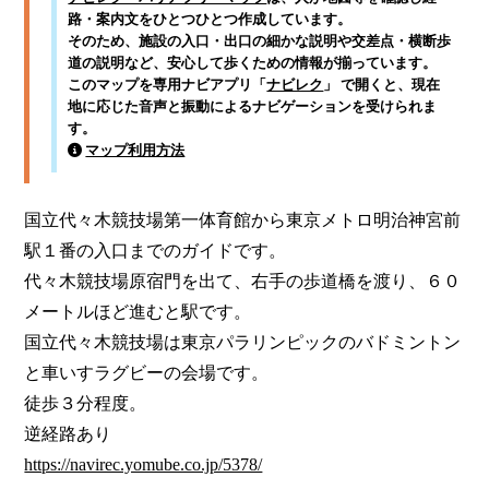
路・案内文をひとつひとつ作成しています。
そのため、施設の入口・出口の細かな説明や交差点・横断歩
道の説明など、安心して歩くための情報が揃っています。
このマップを専用ナビアプリ「
ナビレク
」 で開くと、現在
地に応じた音声と振動によるナビゲーションを受けられま
す。
マップ利用方法
国立代々木競技場第一体育館から東京メトロ明治神宮前
駅１番の入口までのガイドです。

代々木競技場原宿門を出て、右手の歩道橋を渡り、６０
メートルほど進むと駅です。

国立代々木競技場は東京パラリンピックのバドミントン
と車いすラグビーの会場です。

徒歩３分程度。

https://navirec.yomube.co.jp/5378/