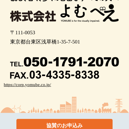
原宿門の前です。左手の門を出たら、右に進むと
歩道橋の階段があります
歩道橋の前です。正面の階段をのぼります。踊り
場で右に折れます
〒111-0053
階段を登ったら左に曲がり、１５メートルほど進
東京都台東区浅草橋1-35-7-501
みます
道が二つに分かれます。右に曲がり、２０メート
ルほどまっすぐ進みます
突き当りまで来たら、左手の階段を降ります。階
段を降りたら、右手の五輪橋を渡ってまっすぐ進
みます
https://corp.yomube.co.jp/
ポイント13
あと２０メートルほど進むと右手が明治神宮前駅
です
明治神宮前駅１番の入口です。右手の階段を降り
協賛のお申込み
て駅に入ります