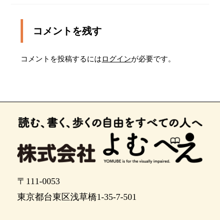
２０メートルほど進むと左手に敷地の入口があり
ます
左に曲がって東京体育館の敷地に入り、そのまま
コメントを残す
点字ブロックに沿って３０メートルほど進みます
右に曲がり、５０メートルほどまっすぐ進むと正
コメントを投稿するには
ログイン
が必要です。
面が目的地です
ここを曲がらずにそのまままっすぐ進むと右手に
メインアリーナがあります。
ポイント9
東京体育館、利用施設入口です。左手に１０メー
トルほど進むと、右手に入り口の自動ドアがあり
ます。
利用施設入口の中には、総合案内、トレーニング
ルーム、屋内プール、スタジオ、陸上競技場、サ
〒111-0053
ブアリーナ、会議室があります。
東京都台東区浅草橋1-35-7-501
東京体育館は東京パラリンピックの卓球の会場で
す。以下は、大会延期前の日程です。競技は８月