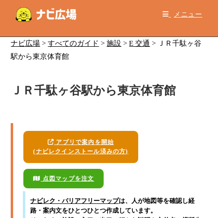
コ
メニュー
ン
テ
ン
ナビ広場
>
すべてのガイド
>
施設
>
E 交通
>
ＪＲ千駄ヶ谷
ツ
駅から東京体育館
へ
ス
ＪＲ千駄ヶ谷駅から東京体育館
キ
ッ
プ
アプリで案内を開始
(ナビレクインストール済みの方)
点図マップを注文
ナビレク・バリアフリーマップ
は、人が地図等を確認し経
路・案内文をひとつひとつ作成しています。