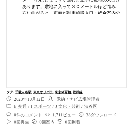
メートルほどまっすぐ進むと左手に敷地の入口が
あります。敷地に入って３０メートルほど進み、
右に曲がると、正面が利用施設入口・総合案内の
ある建物です。駅から目的地まで点字ブロックが
設置されています。
千駄ヶ谷駅の改札を出たところです。改札を背に
して点字ブロックに沿って１０メートルほどまっ
すぐ進み、通りに出たら左に進みます。
千駄ヶ谷駅交差点です。右手の信号を渡ります。
右手に音響用ボタンがあります
渡り終わったら、少し進んで左手にあるもう一つ
の信号を渡ります。右手に音響用ボタンがありま
す
タグ
:
千駄ヶ谷駅
,
東京オリパラ
,
東京体育館
,
総武線
渡り終わったら右に曲がり、東京体育館の敷地に
2023年10月12日
禾納
/
ナビ広場管理者
沿って６０メートルほどまっすぐ進みます。
E 交通
/
I スポーツ
/
J 文化・芸術
/
渋谷区
ポイント5
0件のコメント
1,711ビュー
38ダウンロード
0回再生
0回案内
0回到着
千駄ヶ谷駅（東京体育館）のバス停を通過。あと