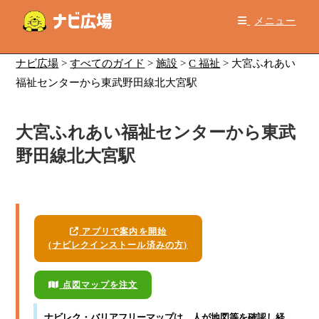
コ
メニュー
ン
テ
ン
ナビ広場
>
すべてのガイド
>
施設
>
C 福祉
>
大宮ふれあい
ツ
福祉センターから東武野田線北大宮駅
へ
ス
大宮ふれあい福祉センターから東武
キ
ッ
野田線北大宮駅
プ
アプリで案内を開始
(ナビレクインストール済みの方)
点図マップを注文
ナビレク・バリアフリーマップ
は、人が地図等を確認し経