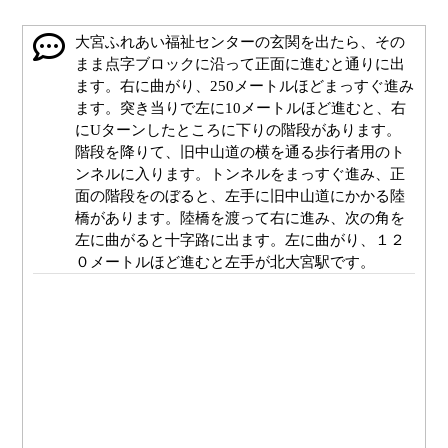
大宮ふれあい福祉センターの玄関を出たら、その
まま点字ブロックに沿って正面に進むと通りに出
ます。右に曲がり、250メートルほどまっすぐ進み
ます。突き当りで左に10メートルほど進むと、右
にUターンしたところに下りの階段があります。
階段を降りて、旧中山道の横を通る歩行者用のト
ンネルに入ります。トンネルをまっすぐ進み、正
面の階段をのぼると、左手に旧中山道にかかる陸
橋があります。陸橋を渡って右に進み、次の角を
左に曲がると十字路に出ます。左に曲がり、１２
０メートルほど進むと左手が北大宮駅です。
大宮ふれあい福祉センター玄関前の通りに出たと
ころです。玄関を背にして右手の十字路を通過
し、そのまま５０メートルほどまっすぐ進みます
ポイント2
十字路です。正面の横断歩道を渡り、６０メート
ルほどまっすぐ進みます