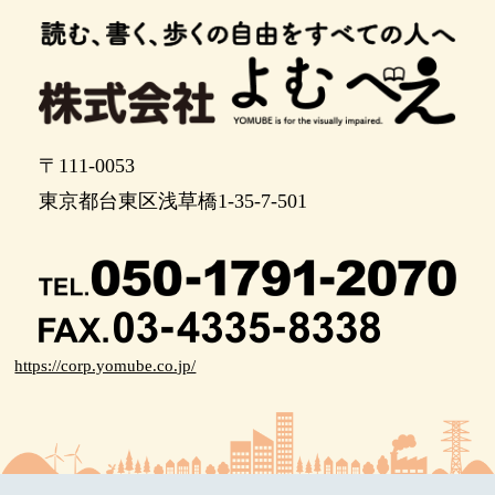
ます。
ポイント13
この先、正面の階段をのぼります
階段をのぼったら左に曲がり、陸橋を渡ります
〒111-0053
陸橋を渡ったら右に曲がり、１５メートルほどま
東京都台東区浅草橋1-35-7-501
っすぐ進みます
角を左に曲がり、３０メートルほどまっすぐ進み
ます
十字路です。左に曲がり、道なりに120メートルほ
ど進むと北大宮駅です。
https://corp.yomube.co.jp/
ポイント19
ポイント20
あと30メートルほど進むと左手が北大宮駅です