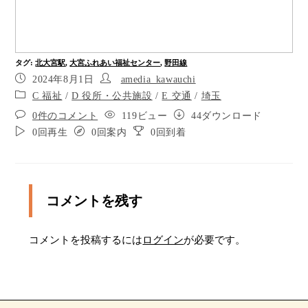
ポイント4
ポイント5
タグ
:
北大宮駅
,
大宮ふれあい福祉センター
,
野田線
十字路です。このまま１２０メートルほどまっす
2024年8月1日
amedia_kawauchi
ぐ進みます
C 福祉
/
D 役所・公共施設
/
E 交通
/
埼玉
ポイント7
0件のコメント
119ビュー
44ダウンロード
0回再生
0回案内
0回到着
ポイント8
右手の路地を通過
コメントを残す
ポイント10
あと30メートルほど進み、突き当りを左に曲がり
コメントを投稿するには
ログイン
が必要です。
ます
突き当りを左に曲がり、右手の壁に沿って進みま
す。壁が途切れたところで右にUターンすると下
りの階段があります。歩行者用のトンネルに入り