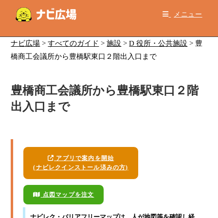
コ
メニュー
ン
テ
ン
ナビ広場
>
すべてのガイド
>
施設
>
D 役所・公共施設
>
豊
ツ
橋商工会議所から豊橋駅東口２階出入口まで
へ
ス
豊橋商工会議所から豊橋駅東口２階
キ
ッ
出入口まで
プ
アプリで案内を開始
(ナビレクインストール済みの方)
点図マップを注文
ナビレク・バリアフリーマップ
は、人が地図等を確認し経