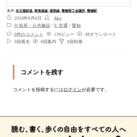
ポイント9
タグ
:
名古屋鉄道
,
東海道線
,
渥美線
,
豊橋商工会議所
,
豊橋駅
15メートルほど先に音が鳴る横断歩道がありま
2024年8月6日
Aka
す。
D 役所・公共施設
/
E 交通
/
愛知
音が鳴る横断歩道です。15メートルほど前進しま
0件のコメント
130ビュー
48ダウンロード
す。
0回再生
0回案内
0回到着
渡り終えました。50メートルほど前進します。
15メートルほど先に信号機がない横断歩道があり
ます。
コメントを残す
信号機がない横断歩道です。11メートルほど渡り
ます。
コメントを投稿するには
ログイン
が必要です。
渡り終えました。67メートルほど前進します。
ポイント16
ポイント17
17メートルほど先で1時の方向に進みます。