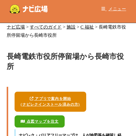
コ
メニュー
ン
テ
ン
ナビ広場
>
すべてのガイド
>
施設
>
C 福祉
>
長崎電鉄市役
ツ
所停留場から長崎市役所
へ
ス
長崎電鉄市役所停留場から長崎市役
キ
ッ
所
プ
アプリで案内を開始
(ナビレクインストール済みの方)
点図マップを注文
ナビレク・バリアフリーマップ
は、人が地図等を確認し経