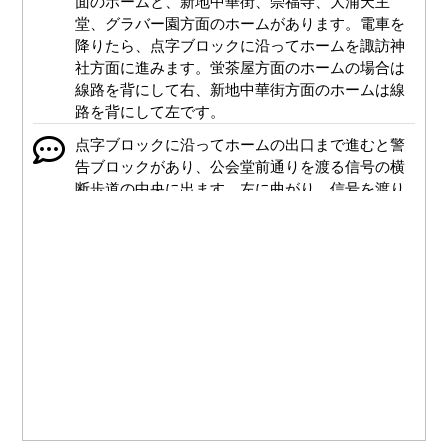
面のホームと、新地中華街、崇福寺、大浦天主
堂、グラバー園方面のホームがあります。電車を
降りたら、点字ブロックに沿ってホームを諏訪神
社方面に進みます。蛍茶屋方面のホームの場合は
線路を背にして右、新地中華街方面のホームは線
路を背にして左です。
点字ブロックに沿ってホームの出口まで進むと警
告ブロックがあり、公会堂前通りを渡る信号の横
断歩道の中央に出ます。左に曲がり、信号を渡り
ます。新地中華街方面のホームを出た場合は、路
面電車の線路も渡ることになります。
公会堂前通りを渡ると正面が長崎市役所です。左
に30メートルほど進むと右手が玄関です。右に曲
がり、30メートルほど進んだところが東玄関で
す。
市役所停留場です。ホームを諏訪神社方面に向か
って進みます。警告ブロックまで進んだら左手の
信号を渡ります。
公会堂前通りを渡ったら左に曲がり、30メートル