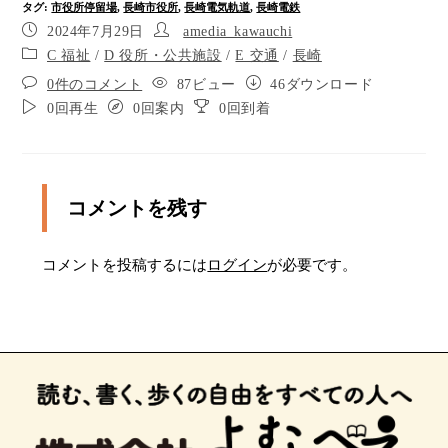
タグ
:
市役所停留場
,
長崎市役所
,
長崎電気軌道
,
長崎電鉄
ほどまっすぐ進みます
2024年7月29日
amedia_kawauchi
長崎市役所の前です。右に曲がり、30メートルほ
C 福祉
/
D 役所・公共施設
/
E 交通
/
長崎
どまっすぐ進むと正面が玄関です
0件のコメント
87ビュー
46ダウンロード
長崎市役所の東玄関の前です。正面の自動ドアか
0回再生
0回案内
0回到着
ら中に入ります
東玄関から中に入り、まっすぐ進むと右手が総合
案内です。
コメントを残す
コメントを投稿するには
ログイン
が必要です。