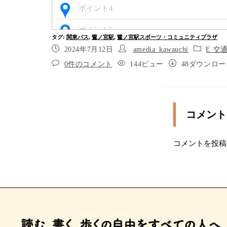
ポイント4
ポイント5
タグ
:
関東バス
,
鷺ノ宮駅
,
鷺ノ宮駅スポーツ・コミュニティプラザ
2024年7月12日
amedia_kawauchi
E 交
ポイント6
0件のコメント
144ビュー
48ダウンロー
あと30メートルほど進み、中杉通りに出た
す
中杉通りに出ました。右に曲がり、八幡橋を
メートルほどまっすぐ進むとバス停です
コメント
練馬駅方面の鷺ノ宮駅バス停です。練馬駅
のバスが出ます
コメントを投稿