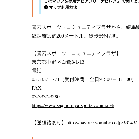
このマップを専用ナビアプリ「
ナビレク
」 で開く
マップ利用方法
鷺宮スポーツ・コミュニティプラザから、練馬駅
総距離は約200メートル。徒歩5分程度。

【鷺宮スポーツ・コミュニティプラザ】

東京都中野区白鷺3-1-13

電話

03-3337-1771（受付時間　全日9：00～18：00）

FAX

https://www.saginomiya-sports-comm.net/
【逆経路あり】
https://navirec.yomube.co.jp/38143/