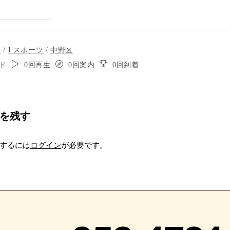
通
/
I スポーツ
/
中野区
ド
0回再生
0回案内
0回到着
ら右に曲がりま
渡ります。30
を残す
と中村橋駅行き
するには
ログイン
が必要です。