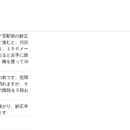
ノ宮駅前の妙正
ぐ進むと、川沿
り、１５０メー
出ると左手に踏
橋を渡って30
の前です。玄関
切れますが、そ
の階段を５段お
曲がり、妙正寺
ます