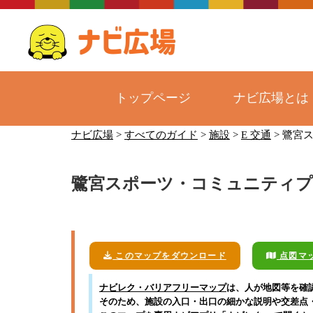
トップページ
ナビ広場とは
コ
ナビ広場
>
すべてのガイド
>
施設
>
E 交通
>
鷺宮
ン
テ
鷺宮スポーツ・コミュニティプ
ン
ツ
へ
ス
キ
このマップをダウンロード
点図マ
ッ
ナビレク・バリアフリーマップ
は、人が地図等を確
プ
そのため、施設の入口・出口の細かな説明や交差点