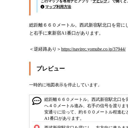
このマップを専用ナビアプリ「
ナビレク
」 で開く
マップ利用方法
総距離６６０メートル。西武新宿駅北口を背に
と右手に東新宿A1番口があります。

＜逆経路あり＞
https://navirec.yomube.co.jp/37944/
プレビュー
一時的に地図表示を停止しています。
総距離６６０メートル。西武新宿駅北口を
へ４０メートル進み、右手の信号を渡りま
安通りに沿って、約６００メートル程進む
A1番口があります。
西武新宿駅北口を背にし、左方向に進みま