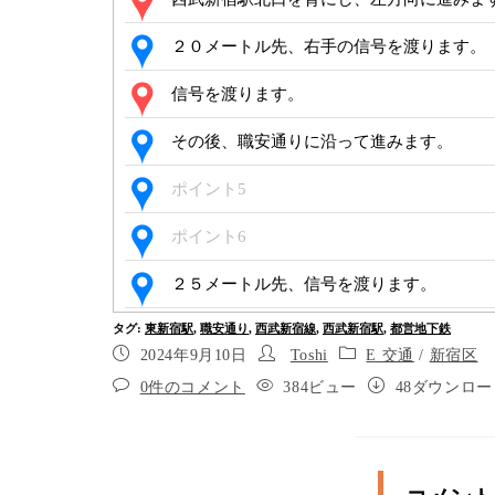
２０メートル先、右手の信号を渡ります。
信号を渡ります。
その後、職安通りに沿って進みます。
ポイント5
ポイント6
２５メートル先、信号を渡ります。
タグ
:
東新宿駅
,
職安通り
,
西武新宿線
,
西武新宿駅
,
都営地下鉄
信号を渡ります。
2024年9月10日
Toshi
E 交通
/
新宿区
ポイント9
0件のコメント
384ビュー
48ダウンロー
２０メートル先、横断歩道を渡ります。
横断歩道を渡ります。