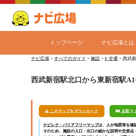
トップページ
ナビ広場とは
コ
ナビ広場
>
すべてのガイド
>
施設
>
E 交通
>
西武新
ン
テ
西武新宿駅北口から東新宿駅A
ン
ツ
へ
ス
キ
このマップをダウンロード
点図マ
ッ
ナビレク・バリアフリーマップ
は、人が地図等を確
プ
そのため、施設の入口・出口の細かな説明や交差点