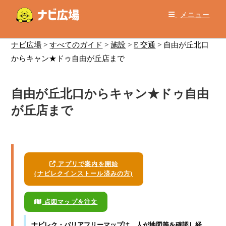
コ
メニュー
ン
テ
ン
ナビ広場
>
すべてのガイド
>
施設
>
E 交通
>
自由が丘北口
ツ
からキャン★ドゥ自由が丘店まで
へ
ス
自由が丘北口からキャン★ドゥ自由
キ
ッ
が丘店まで
プ
アプリで案内を開始
(ナビレクインストール済みの方)
点図マップを注文
ナビレク・バリアフリーマップ
は、人が地図等を確認し経