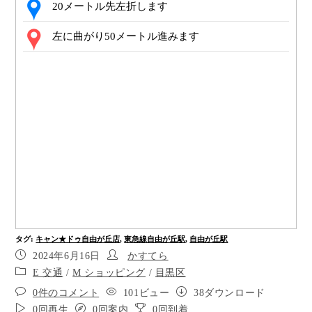
20メートル先左折します
左に曲がり50メートル進みます
30メートル先右折です。
右折して30メートル進みます
ポイント7
右手目的地です。お疲れ様でした。
タグ
:
キャン★ドゥ自由が丘店
,
東急線自由が丘駅
,
自由が丘駅
2024年6月16日
かすてら
E 交通
/
M ショッピング
/
目黒区
0件のコメント
101ビュー
38ダウンロード
0回再生
0回案内
0回到着