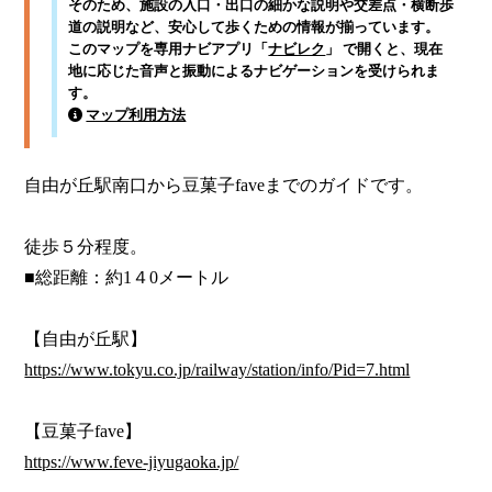
そのため、施設の入口・出口の細かな説明や交差点・横断歩
道の説明など、安心して歩くための情報が揃っています。
このマップを専用ナビアプリ「
ナビレク
」 で開くと、現在
地に応じた音声と振動によるナビゲーションを受けられま
す。
マップ利用方法
自由が丘駅南口から豆菓子faveまでのガイドです。

徒歩５分程度。

■総距離：約1４0メートル

https://www.tokyu.co.jp/railway/station/info/Pid=7.html
https://www.feve-jiyugaoka.jp/