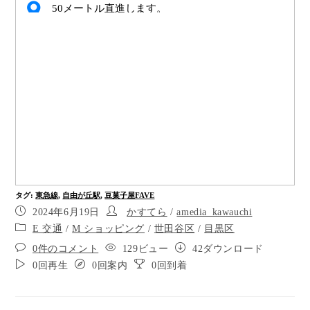
50メートル直進します。
ポイント7
10時方向目的地です。
目的地です。お疲れ様でした。
タグ
:
東急線
,
自由が丘駅
,
豆菓子屋FAVE
2024年6月19日
かすてら
/
amedia_kawauchi
E 交通
/
M ショッピング
/
世田谷区
/
目黒区
0件のコメント
129ビュー
42ダウンロード
0回再生
0回案内
0回到着