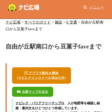
コ
メニュー
ン
テ
ン
ナビ広場
>
すべてのガイド
>
施設
>
E 交通
>
自由が丘駅南
ツ
口から豆菓子faveまで
へ
ス
自由が丘駅南口から豆菓子faveまで
キ
ッ
プ
アプリで案内を開始
(ナビレクインストール済みの方)
点図マップを注文
ナビレク・バリアフリーマップ
は、人が地図等を確認し経
路・案内文をひとつひとつ作成しています。