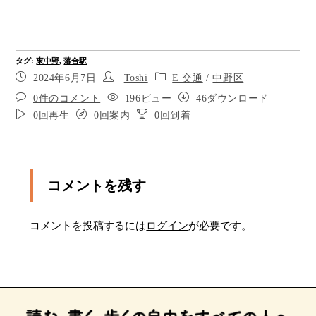
ポイント7
ポイント8
タグ
:
東中野
,
落合駅
2024年6月7日
Toshi
E 交通
/
中野区
ポイント9
0件のコメント
196ビュー
46ダウンロード
２０メートル先、横断歩道を渡ります。
0回再生
0回案内
0回到着
横断歩道を渡ります。
ポイント12
コメントを残す
ポイント13
コメントを投稿するには
ログイン
が必要です。
ポイント14
２０メートル先、横断歩道を渡ります。
横断歩道を渡ります。