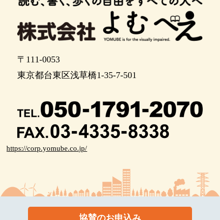
ポイント17
ポイント18
ポイント19
〒111-0053
ポイント20
東京都台東区浅草橋1-35-7-501
ポイント21
ポイント22
ポイント23
https://corp.yomube.co.jp/
２０メートル先、駅前の信号を渡ります。
信号を渡り、左に曲がります。
１０メートル先、左に曲がります。
左に曲がります。その後、３０メートル先、右に
協賛のお申込み