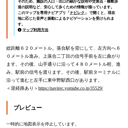
そのため、施設の入口・出口の細かな説明や交差点・横断歩
道の説明など、安心して歩くための情報が揃っています。
このマップを専用ナビアプリ「
ナビレク
」 で開くと、現在
地に応じた音声と振動によるナビゲーションを受けられま
す。
マップ利用方法
総距離６２０メートル。落合駅を背にして、左方向へ６
０メートル進み、上落合二丁目の信号手前を左に曲がり
ます。その後、山手通りに沿って４８０メートル程、進
み、駅前の信号を渡ります。その後、駅前ターミナルに
沿って進むと左手に東中野駅西口があります。

＜逆経路あり＞
https://navirec.yomube.co.jp/35529/
プレビュー
一時的に地図表示を停止しています。