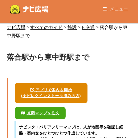
コ
メニュー
ン
テ
ン
ナビ広場
>
すべてのガイド
>
施設
>
E 交通
>
落合駅から東
ツ
中野駅まで
へ
ス
落合駅から東中野駅まで
キ
ッ
プ
アプリで案内を開始
(ナビレクインストール済みの方)
点図マップを注文
ナビレク・バリアフリーマップ
は、人が地図等を確認し経
路・案内文をひとつひとつ作成しています。