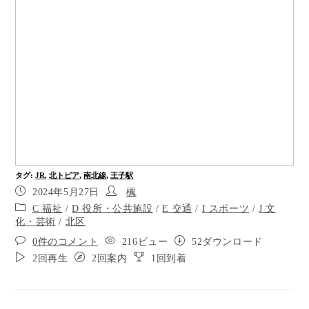
左側に東京メトロ南北線の入り口があります。右
手の信号のない横断歩道を渡ります。
横断歩道を渡ったら歩道に入り、点字ブロックに
沿って50メートル直進します。
ポイント5
ポイント6
右側角にみずほ銀行があります。右側2時の方向に
曲がり40メートル直進します。
タグ
:
JR
,
北トピア
,
南北線
,
王子駅
2024年5月27日
楓
左側にバス停があります。
C 福祉
/
D 役所・公共施設
/
E 交通
/
I スポーツ
/
J 文
化・芸術
/
北区
左側10時の方向に曲がり、点字ブロックに沿って
60メートル直進します。
0件のコメント
216ビュー
52ダウンロード
2回再生
2回案内
1回到着
右側にJR王子駅の駅舎があります。
左側にバス停があります。