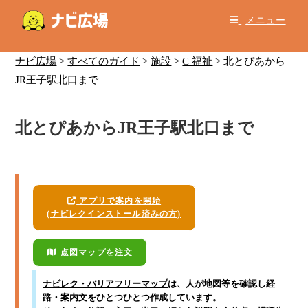
コ
メニュー
ン
テ
ン
ナビ広場
>
すべてのガイド
>
施設
>
C 福祉
>
北とぴあから
ツ
JR王子駅北口まで
へ
ス
北とぴあからJR王子駅北口まで
キ
ッ
プ
アプリで案内を開始
(ナビレクインストール済みの方)
点図マップを注文
ナビレク・バリアフリーマップ
は、人が地図等を確認し経
路・案内文をひとつひとつ作成しています。