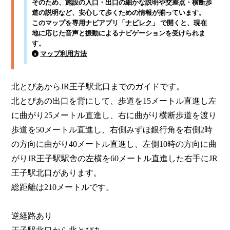
そのため、施設の入口・出口の細かな説明や交差点・横断歩
道の説明など、安心して歩くための情報が揃っています。
このマップを専用ナビアプリ「
ナビレク
」 で開くと、現在
地に応じた音声と振動によるナビゲーションを受けられま
す。
マップ利用方法
北とぴあからJR王子駅北口までのガイドです。

北とぴあの出口を背にして、歩道を15メートル直進し左
に曲がり25メートル直進し、右に曲がり横断歩道を渡り
歩道を50メートル直進し、右側みずほ銀行角を右側2時
の方向に曲がり40メートル直進し、左側10時の方向に曲
がりJR王子駅駅舎の左横を60メートル直進した右手にJR
王子駅北口があります。

総距離は210メートルです。

逆経路あり
