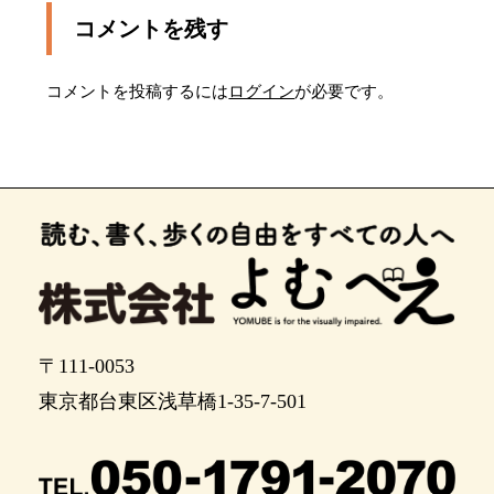
右側にみどりの窓口、左側にタクシー乗り場があ
コメントを残す
ります。
王子駅の北口に到着しました。右手に入り口があ
コメントを投稿するには
ログイン
が必要です。
ります。
JR王子駅には北口改札、南口改札、中央改札があ
ります。２階ホームを赤羽浦和方面に進み、突き
当りにある階段で一階の降りると北口改札があり
ます。改札を出ると、右手が北口です。駅を出る
と正面にロータリーがあり、右手がキオスク、左
手が切符売り場です。
〒111-0053
東京都台東区浅草橋1-35-7-501