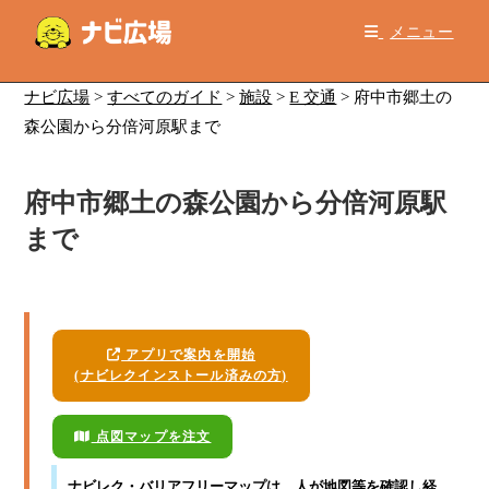
コ
メニュー
ン
テ
ン
ナビ広場
>
すべてのガイド
>
施設
>
E 交通
>
府中市郷土の
ツ
森公園から分倍河原駅まで
へ
ス
府中市郷土の森公園から分倍河原駅
キ
ッ
まで
プ
アプリで案内を開始
(ナビレクインストール済みの方)
点図マップを注文
ナビレク・バリアフリーマップ
は、人が地図等を確認し経