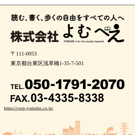
左に曲がります。 50メートルぐらい進みます。
ポイント11
右に曲がります。 先ほどの旧ふちゅうまち役場庁
舎のところです。 曲がってから100メートルぐら
い直進します。
〒111-0053
ポイント13
東京都台東区浅草橋1-35-7-501
このまま40メートルぐらい直進します。
まだ直進です。 右には先ほどの小学校がありま
す。
ここから右にカーブします。 右斜め前に進みま
https://corp.yomube.co.jp/
す。2時の方向です
道に沿って右にカーブします。 右斜め前に進みま
す。2時の方向です。