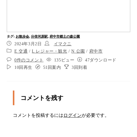
ポイント7
右に曲がります。 左手には旧河内家住宅がありま
す。 旧人見村にあった茅葺農家を復元していま
す。
タグ
:
お散歩会
,
分倍河原駅
,
府中市郷土の森公園
旧河内家住宅は、 市東北部の人見街道に面した旧
2024年3月2日
イマクニ
人見村（現 若松町）にあった茅葺農家です。 ハケ
E 交通
/
L レジャー・観光
/
N 公園
/
府中市
上にあった河内家は、麦などの畑作や養蚕を営ん
でいました。移築・復元した母屋は、1983（昭和
0件のコメント
135ビュー
47ダウンロード
58）の解体時の調査によって、旧大沢村（三鷹
10回再生
51回案内
3回到着
市）から1844年（天保15）に移され、以後、度々
改造されたことが明らかになっています。明治後
期には、広間を部屋に区切り、棟の空気抜き室や
格子欄間、簀子天井を設けるなど、養蚕のための
コメントを残す
改造が行われていました。復元にあたっては、創
建当初の形とはせず、府中で養蚕が盛んであった
様子を知る手掛かりとするため、明治後期の姿と
コメントを投稿するには
ログイン
が必要です。
しました。 土間の内まで見学でき、いろりとかま
どで実際に火を燃やしている時もあるそうです。
ポイント9