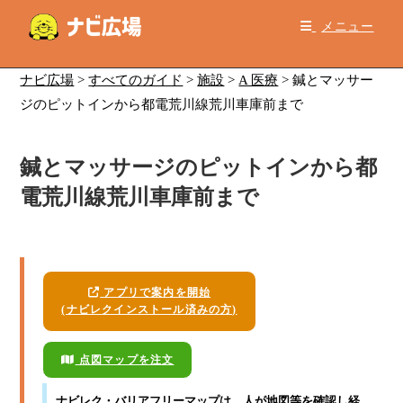
コ
メニュー
ン
テ
ン
ナビ広場
>
すべてのガイド
>
施設
>
A 医療
>
鍼とマッサー
ツ
ジのピットインから都電荒川線荒川車庫前まで
へ
ス
鍼とマッサージのピットインから都
キ
ッ
電荒川線荒川車庫前まで
プ
アプリで案内を開始
(ナビレクインストール済みの方)
点図マップを注文
ナビレク・バリアフリーマップ
は、人が地図等を確認し経