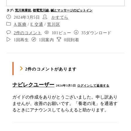
ポイント10
タグ
:
荒川車庫前
,
都電荒川線
,
鍼とマッサージのピットイン
2024年3月5日
かすてら
ポイント11
A 医療
/
E 交通
/
荒川区
30メートル先左折です。
2件のコメント
101ビュー
35ダウンロード
1回再生
1回案内
0回到着
左手側、養老乃瀧です。
左に曲がり90メートル直進します。
2件のコメントがあります
ポイント15
ポイント16
ナビレクユーザー
2024年3月5日
ログインして返信する
ポイント17
ガイドの作成をありがとうございました。申し訳あり
ませんが、改善のお願いです。「養老の滝」を通過す
ポイント18
るときにアナウンスしてもらえると助かります。
右側に車庫前があります。