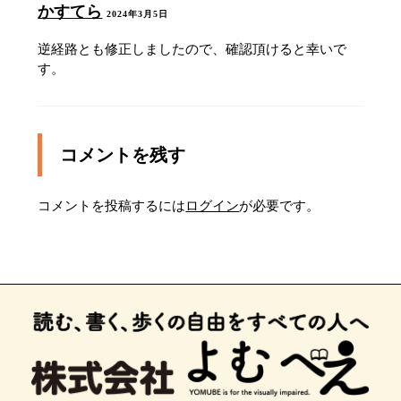
10メートル先右側の横断歩道を渡ります。
かすてら
2024年3月5日
右の横断歩道を渡ります。
逆経路とも修正しましたので、確認頂けると幸いで
す。
正面の右に曲がる三段の階段を登ります。
正面目的地です。お疲れ様でした。
コメントを残す
三ノ輪方面へは左手側の踏切を渡って右にありま
す。
コメントを投稿するには
ログイン
が必要です。