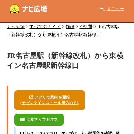
コ
メニュー
ン
テ
ン
ナビ広場
>
すべてのガイド
>
施設
>
E 交通
>
JR名古屋駅
ツ
（新幹線改札）から東横イン名古屋駅新幹線口
へ
ス
JR名古屋駅（新幹線改札）から東横
キ
ッ
イン名古屋駅新幹線口
プ
アプリで案内を開始
(ナビレクインストール済みの方)
点図マップを注文
ナビレク・バリアフリーマップ
は、人が地図等を確認し経