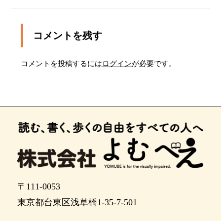
渡り終わったら、正面のビルを左によけてから、
６０メートルほどまっすぐ進みます。この先は点
字ブロックはありません
コメントを残す
ポイント6
コメントを投稿するには
ログイン
が必要です。
あと２０メートルほど進むと、交差点に出ます。
左手に信号があります
交差点です。左手の信号を渡り、正面の建物を少
し右によけてからまっすぐ進みます
あと２０メートルほど進むと、左手が目的地です
東横イン名古屋駅新幹線口の前です。左に進むと
正面に自動ドアがあります
〒111-0053
東京都台東区浅草橋1-35-7-501