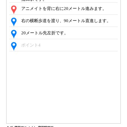
アニメイトを背に右に20メートル進みます。
右の横断歩道を渡り、90メートル直進します。
20メートル先左折です。
ポイント4
正面の横断歩道を渡ります。
左の横断歩道を渡ります。
正面に目的地蒲田駅南口です。
階段を登り、左手側に東急多摩川池上線改札、右
手に南改札です。2時方向の道を50メートルほど直
進すると中央改札です。