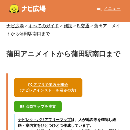
コ
メニュー
ン
テ
ン
ナビ広場
>
すべてのガイド
>
施設
>
E 交通
>
蒲田アニメイ
ツ
トから蒲田駅南口まで
へ
ス
蒲田アニメイトから蒲田駅南口まで
キ
ッ
プ
アプリで案内を開始
(ナビレクインストール済みの方)
点図マップを注文
ナビレク・バリアフリーマップ
は、人が地図等を確認し経
路・案内文をひとつひとつ作成しています。