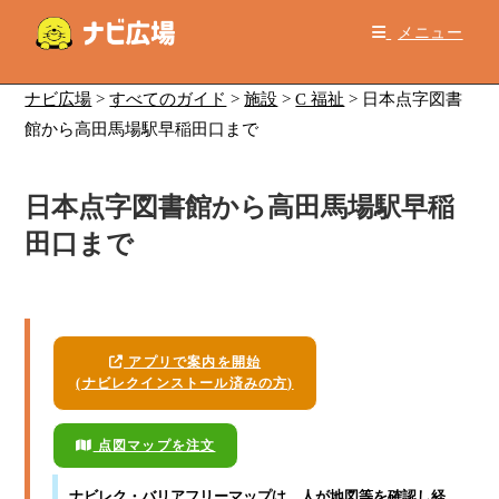
コ
メニュー
ン
テ
ン
ナビ広場
>
すべてのガイド
>
施設
>
C 福祉
>
日本点字図書
ツ
館から高田馬場駅早稲田口まで
へ
ス
日本点字図書館から高田馬場駅早稲
キ
ッ
田口まで
プ
アプリで案内を開始
(ナビレクインストール済みの方)
点図マップを注文
ナビレク・バリアフリーマップ
は、人が地図等を確認し経