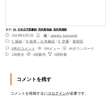
渡ったら140メートル直進します。左角にミスター
ドーナツがあります。
ポイント7
正面の信号のない横断歩道を渡ります。
タグ
:
JR
,
日本点字図書館
,
西武新宿線
,
高田馬場駅
2024年8月5日
楓
/
amedia_kawauchi
左側角にビックボックスがあります。60メートル
C 福祉
/
D 役所・公共施設
/
E 交通
/
新宿区
直進します。
0件のコメント
106ビュー
46ダウンロード
ポイント10
2回再生
4回案内
0回到着
左10時の方向に曲がり点字ブロックに道なりに４
０メートル進みます。
ポイント12
コメントを残す
右側２時の方向に曲がり点字ブロックに道なりに
40メートル進みます。
コメントを投稿するには
ログイン
が必要です。
ポイント14