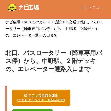
コ
メニュー
ン
テ
ン
ナビ広場
>
すべてのガイド
>
施設
>
E 交通
>
北口、バスロ
ツ
ータリー（降車専用バス停）から、中野駅、２階デッキ
へ
の、エレベーター通路入口まで
ス
キ
北口、バスロータリー（降車専用バ
ッ
プ
ス停）から、中野駅、２階デッキ
の、エレベーター通路入口まで
アプリで案内を開始
(ナビレクインストール済みの方)