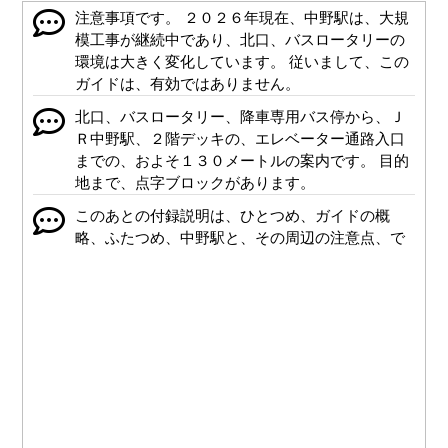
注意事項です。 ２０２６年現在、中野駅は、大規
模工事が継続中であり、北口、バスロータリーの
環境は大きく変化しています。 従いまして、この
ガイドは、有効ではありません。
北口、バスロータリー、降車専用バス停から、Ｊ
Ｒ中野駅、２階デッキの、エレベーター通路入口
までの、およそ１３０メートルの案内です。 目的
地まで、点字ブロックがあります。
このあとの付録説明は、ひとつめ、ガイドの概
略、ふたつめ、中野駅と、その周辺の注意点、で
す。 なお、ガイド終了位置から、北口改札までの
案内は、ガイド最後の付録説明にあります。
ひとつめ、ガイドの概略です。 はじめに、バスを
おりたら、みぎへ進み、左手のスロープをのぼり
ます。 みちなりに進むと、正面が、目的地であ
る、エレベーター通路入口です。 非常に混雑する
駅ですので、注意してください。 なお、バスは、
バス停から離れた位置に、止まる場合もありま
す。 しゃどうと、歩道の境に立つ、ガードレール