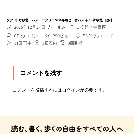
や段差に注意してください。
ふたつめ、中野駅と、その周辺の注意点です。 ２
タグ
:
中野駅北口バスロータリー降車専用ゼロ番バス停
,
中野駅北口改札口
０２６年現在、大規模な、再開発工事が継続中で
2025年12月27日
まみ
E 交通
/
中野区
す。 今後、随時、バス停や点字ブロックの位置、
駅構内の変更も、あり得ます。
0件のコメント
290ビュー
53ダウンロード
11回再生
1回案内
0回到着
中野駅北口、降車専用バス停に、おりたところで
す。 道路を背に、正面へ進み、点字ブロックに合
流したら、みぎへ曲がります。 ４０メートル先、
みっつめの分岐を、ひだりへ、回り込みます。
コメントを残す
分岐を、ひだりへ、回り込み、スロープをのぼり
ます。
コメントを投稿するには
ログイン
が必要です。
２０メートル先、みぎへ曲がります。
みぎへ曲がり、３０メートル先、突き当たりを、
ひだりへ進みます。
突き当たりを、ひだりへ進みます。