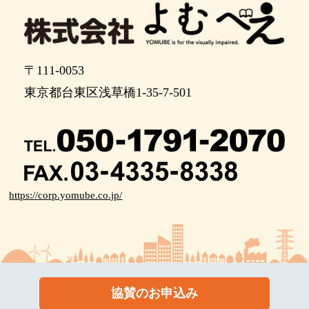
正面が、エレベーター通路入口です。 北口改札ま
での案内は、このあとの付録説明にあります。 お
疲れ様でした。
エレベーター通路入口から、北口改札までの案内
です。 引き続き、点字ブロックに沿って、ひさし
〒111-0053
の下を、突き当たりまで進むと、みぎ、斜め前
東京都台東区浅草橋1-35-7-501
が、くだるエレベーターです。 停止階は、１階の
み、操作盤は、エレベーターに向かって、左手に
あります。 通り抜けタイプです。 １階で、エレベ
ーターを出たら、直進し、みぎへ曲がります。 ５
メートル先、突き当たりから、みぎ、斜め前の方
向が、中野駅、北口改札です。 改札口直前に、短
い、のぼる階段があります。 注意してください。
https://corp.yomube.co.jp/
協賛のお申込み