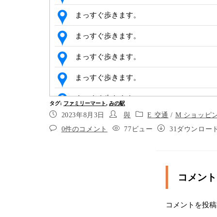
まっすぐ歩きます。
まっすぐ歩きます。
まっすぐ歩きます。
まっすぐ歩きます。
まっすぐ歩きます。
タグ
:
ファミリーマート
,
みの駅
2023年8月3日
與
E 交通
/
M ショッピ
左に曲がると目的地があります。
0件のコメント
77ビュー
31ダウンロー
日本、香川県三豊市三野町大見甲３８４９−
マート 三野町大見店
コメント
コメントを投稿