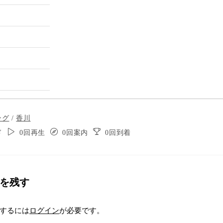
ング
/
香川
ド
0回再生
0回案内
0回到着
１ ファミリー
を残す
するには
ログイン
が必要です。