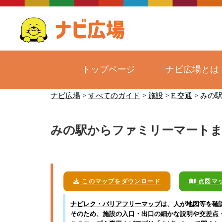
トップページ
ナビ広場とは
コ
ナビ広場
>
すべてのガイド
>
施設
>
E 交通
>
みの
ン
テ
みの駅からファミリーマート
ン
ツ
へ
ス
キ
このマップをダウンロード
点図マ
ッ
ナビレク・バリアフリーマップ
は、人が地図等を確
プ
そのため、施設の入口・出口の細かな説明や交差点