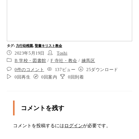
左に曲がります。
渡りました。
２０メートル先、十字路があります。
十字路を渡ります。
タグ
:
力行幼稚園
,
聖書キリスト教会
2023年5月19日
Toshi
渡りました。
B 学校・図書館
/
F 寺社・教会
/
練馬区
ポイント14
0件のコメント
137ビュー
25ダウンロード
0回再生
0回案内
0回到着
ポイント15
右手路地を通ります。
コメントを残す
ポイント17
右手路地を通ります。
コメントを投稿するには
ログイン
が必要です。
ポイント19