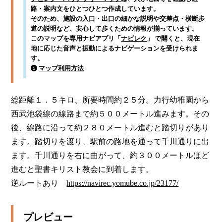
路・案内文をひとつひとつ作成しています。
そのため、施設の入口・出口の細かな説明や交差点・横断歩
道の説明など、安心して歩くための情報が揃っています。
このマップを専用ナビアプリ「
ナビレク
」 で開くと、現在
地に応じた音声と振動によるナビゲーションを受けられま
す。
マップ利用方法
総距離１．５キロ、所要時間約２５分。力行幼稚園から
西武池袋線の線路まで約５００メートル進みます。その
後、線路に沿って約２８０メートル進むと踏切りがあり
ます。踏切りを渡り、駅前の路地を通って千川通りに出
ます。千川通りを右に曲がって、約３００メートルほど
進むと聖書キリスト教会に到着します。  

逆ルートあり　
https://navirec.yomube.co.jp/23177/
プレビュー