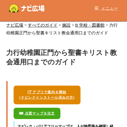
コ
メニュー
ン
テ
ン
ナビ広場
>
すべてのガイド
>
施設
>
B 学校・図書館
>
力行
ツ
幼稚園正門から聖書キリスト教会通用口までのガイド
へ
ス
力行幼稚園正門から聖書キリスト教
キ
ッ
会通用口までのガイド
プ
アプリで案内を開始
(ナビレクインストール済みの方)
点図マップを注文
ナビレク・バリアフリーマップ
は、人が地図等を確認し経