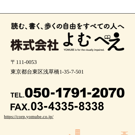
右手路地を通ります。
右手路地を通ります。
横断歩道を渡ります。
渡ります。
ポイント24
〒111-0053
東京都台東区浅草橋1-35-7-501
ポイント25
ポイント26
２０メートル先、右に曲がります。
右に曲がります。
https://corp.yomube.co.jp/
ポイント29