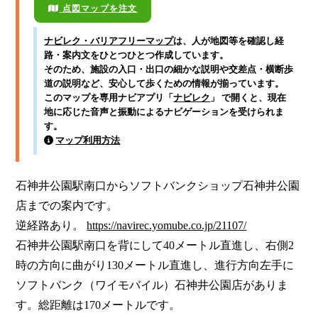
点図マップを注文
ナビレク・バリアフリーマップ
は、人が地図等を確認し経
路・案内文をひとつひとつ作成しています。
そのため、施設の入口・出口の細かな説明や交差点・横断歩
道の説明など、安心して歩くための情報が揃っています。
このマップを専用ナビアプリ「
ナビレク
」 で開くと、現在
地に応じた音声と振動によるナビゲーションを受けられま
す。
マップ利用方法
石神井公園駅南口からソフトバンクショップ石神井公園
店までの案内です。

逆経路あり。 
https://navirec.yomube.co.jp/21107/
石神井公園駅南口を背にして40メートル直進し、右側2
時の方向に曲がり130メートル直進し、進行方向左手に
ソフトバンク（ワイモバイル）石神井公園店がありま
す。総距離は170メートルです。