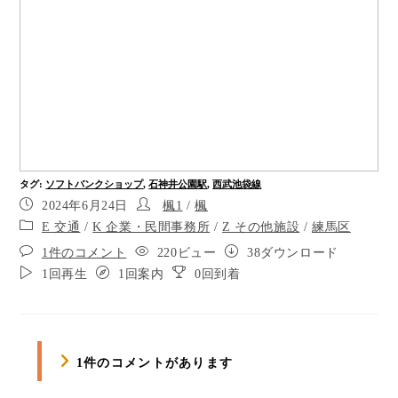
右側2時の方向に曲がり130メートル直進します。
右側にレストランおぼんdeごはんがあります。
横断歩道を通過します。
右側角にサンメリー、2階にホシノ珈琲がありま
す。
タグ
:
ソフトバンクショップ
,
石神井公園駅
,
西武池袋線
右側にまなまーとがあります。
2024年6月24日
楓1
/
楓
右側路地を通過します。
E 交通
/
K 企業・民間事務所
/
Z その他施設
/
練馬区
1件のコメント
220ビュー
38ダウンロード
とんかつの松のやがあります。
1回再生
1回案内
0回到着
ポイント11
ソフトバンク（ワイモバイル）石神井公園店に到
着しました。進行方向左手にソフトバンク石神井
1件のコメントがあります
公園店があります。