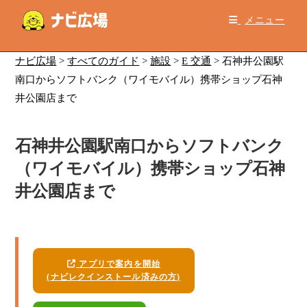
コ
メニュー
ン
テ
ン
ナビ広場
>
すべてのガイド
>
施設
>
E 交通
>
石神井公園駅
ツ
南口からソフトバンク（ワイモバイル）携帯ショップ石神
へ
井公園店まで
ス
キ
石神井公園駅南口からソフトバンク
ッ
プ
（ワイモバイル）携帯ショップ石神
井公園店まで
アプリで案内を開始
(ナビレクインストール済みの方)