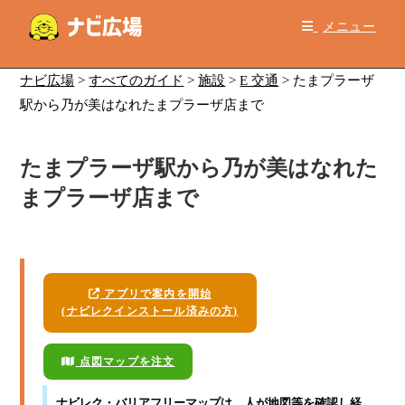
コ
メニュー
ン
テ
ン
ナビ広場
>
すべてのガイド
>
施設
>
E 交通
>
たまプラーザ
ツ
駅から乃が美はなれたまプラーザ店まで
へ
ス
たまプラーザ駅から乃が美はなれた
キ
ッ
まプラーザ店まで
プ
アプリで案内を開始
(ナビレクインストール済みの方)
点図マップを注文
ナビレク・バリアフリーマップ
は、人が地図等を確認し経