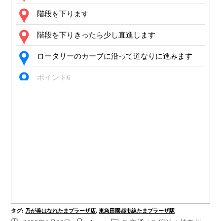
階段を下ります
階段を下りきったら少し直進します
ロータリーのカーブに沿って道なりに進みます
ポイント6
ポイント7
ポイント8
ポイント9
ポイント10
ポイント11
右に曲がりたまプラーザ駅南口の横断歩道を渡り
タグ
:
乃が美はなれたまプラーザ店
,
東急田園都市線たまプラーザ駅
ます