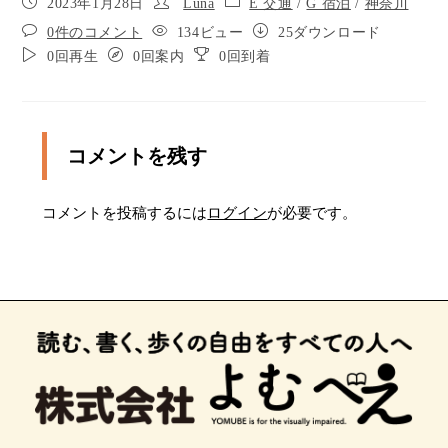
2023年1月28日
Luna
E 交通
/
G 宿泊
/
神奈川
渡り切ったら左に曲がって信号を渡ります
0件のコメント
134ビュー
25ダウンロード
0回再生
0回案内
0回到着
渡ったら右に曲がります
ポイント15
ポイント16
コメントを残す
ポイント17
コメントを投稿するには
ログイン
が必要です。
ポイント18
信号のない横断歩道を渡ります
左手に日本調剤があります
ポイント21
ポイント22