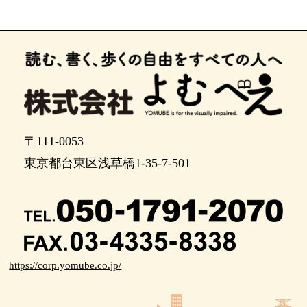
ポイント13
右に曲がります。 ここから車道なので右側に寄っ
てお歩きください。
右手にデパート、マルヒロの入口、左手には大き
な駐輪場があります。
このまま200メートルぐらい直進すると目的地で
す。
〒111-0053
10度ぐらい左に曲がりながらも、まだ直進しま
す。
東京都台東区浅草橋1-35-7-501
道幅5メートル程度ですが、交差点です。 お気を
つけください。 直進します。
ポイント19
ポイント20
https://corp.yomube.co.jp/
ポイント21