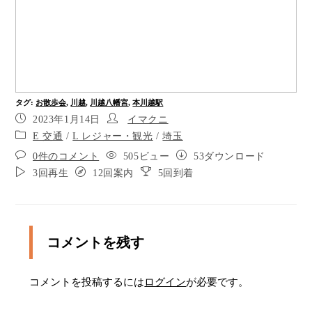
い。
右手にクスリ屋があります。 30メートルぐらい先
の、右手にゲームセンターがある角を 右に曲がり
ます。
突き当りました。右に曲がります。 まだ車の通り
にくい道です。 100メートルぐらい直進します。
タグ
:
お散歩会
,
川越
,
川越八幡宮
,
本川越駅
2023年1月14日
イマクニ
左右にお店が並ぶ商店街です。 人が歩きやすい道
E 交通
/
L レジャー・観光
/
埼玉
です。
0件のコメント
505ビュー
53ダウンロード
ポイント9
3回再生
12回案内
5回到着
左に曲がります。 100メートルほど直進します。
ちなみに、左斜め前にはデパートのマルヒロがあ
ります。
コメントを残す
ポイント11
10度ぐらい左に曲がります。 左側に駐車場がある
コメントを投稿するには
ログイン
が必要です。
のでお気をつけください