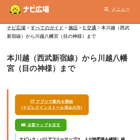
コ
メニュー
ン
テ
ン
ナビ広場
>
すべてのガイド
>
施設
>
E 交通
>
本川越（西武
ツ
新宿線）から川越八幡宮（目の神様）まで
へ
ス
本川越（西武新宿線）から川越八幡
キ
ッ
宮（目の神様）まで
プ
アプリで案内を開始
(ナビレクインストール済みの方)
点図マップを注文
ナビレク・バリアフリーマップ
は、人が地図等を確認し経