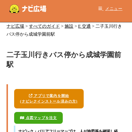
コ
メニュー
ン
テ
ン
ナビ広場
>
すべてのガイド
>
施設
>
E 交通
>
二子玉川行き
ツ
バス停から成城学園前駅
へ
ス
二子玉川行きバス停から成城学園前
キ
ッ
駅
プ
アプリで案内を開始
(ナビレクインストール済みの方)
点図マップを注文
ナビレク・バリアフリーマップ
は、人が地図等を確認し経