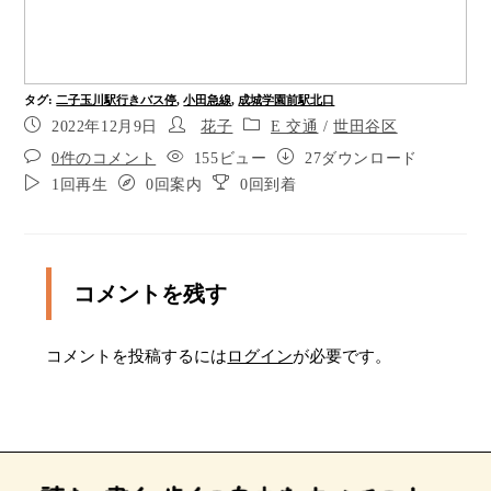
成城学園前駅北口の改札に到着します。
成城学園前駅には小田急線が通っています。二子
玉川行きのバス停留所までは、徒歩2分です。二子
タグ
:
二子玉川駅行きバス停
,
小田急線
,
成城学園前駅北口
玉川駅までは２５分ほどで到着します。
2022年12月9日
花子
E 交通
/
世田谷区
0件のコメント
155ビュー
27ダウンロード
1回再生
0回案内
0回到着
コメントを残す
コメントを投稿するには
ログイン
が必要です。