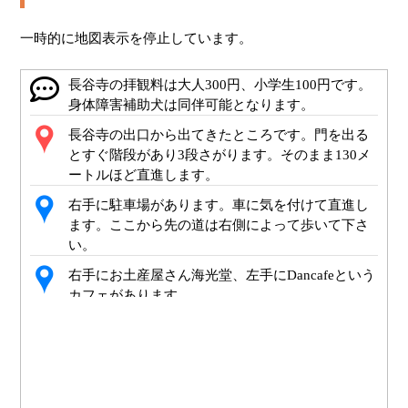
一時的に地図表示を停止しています。
長谷寺の拝観料は大人300円、小学生100円です。
身体障害補助犬は同伴可能となります。
長谷寺の出口から出てきたところです。門を出る
とすぐ階段があり3段さがります。そのまま130メ
ートルほど直進します。
右手に駐車場があります。車に気を付けて直進し
ます。ここから先の道は右側によって歩いて下さ
い。
右手にお土産屋さん海光堂、左手にDancafeという
カフェがあります。
右手に旅館たいせんかくがあります。通過しま
す。
このたいせんかくは戦前からある歴史ある旅館で
あの与謝野晶子も宿泊したことがあるそうです。