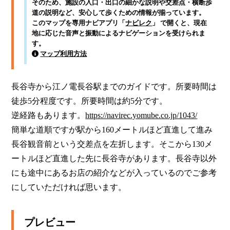
そのため、施設の入口・出口の細かな説明や交差点・横断歩
道の説明など、安心して歩くための情報が揃っています。
このマップを専用ナビアプリ「
ナビレク
」 で開くと、現在
地に応じた音声と振動によるナビゲーションを受けられま
す。
マップ利用方法
長谷寺から江ノ電長谷駅までのガイドです。所要時間は
徒歩5分程度です。所要時間は約5分です。

逆経路もあります。
https://navirec.yomube.co.jp/1043/
簡単な道順ですが駅から160メートルほど直進して進み
長谷観音前という交差点を左折します。そこから130メ
ートルほど直進した先に長谷寺があります。長谷寺以外
にも途中にあるお店の紹介などが入っているのでご参考
にしていただければ思います。      
プレビュー