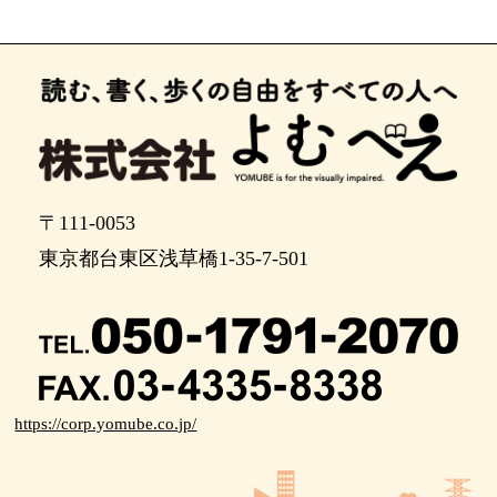
左に路地が出てきます。ここはおみやげ通りとい
うお土産やさんが集まった通りです。駅に直行す
る場合は通過して直進を続けます。
左手に鎌倉するがやという和菓子屋さんがありま
す。どら焼きが名物のようです。駅はあとすうじ
ゅっぽ進んださきにあります。
ここで左折して長谷寺駅の改札へ向かいます。
〒111-0053
右手に進むと江ノ電長谷駅の改札があります。
東京都台東区浅草橋1-35-7-501
江ノ電長谷駅から鎌倉駅までは運賃大人190円こど
も100円です。江ノ島駅までは運賃大人260円こど
も130円です。江ノ電沿線にはカフェも多いのでお
すすめです。
https://corp.yomube.co.jp/