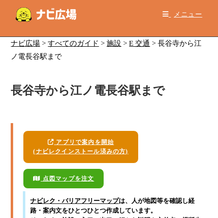
コ
メニュー
ン
テ
ン
ナビ広場
>
すべてのガイド
>
施設
>
E 交通
>
長谷寺から江
ツ
ノ電長谷駅まで
へ
ス
長谷寺から江ノ電長谷駅まで
キ
ッ
プ
アプリで案内を開始
(ナビレクインストール済みの方)
点図マップを注文
ナビレク・バリアフリーマップ
は、人が地図等を確認し経
路・案内文をひとつひとつ作成しています。