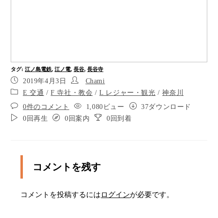
右手には飲食店染太郎、その隣にお土産処かまく
ら庵があります。
お好み焼き屋染太郎の名物は焼きそばだそうで
す。
長谷観音前の交差点につきました。正面の横断歩
タグ
:
江ノ島電鉄
,
江ノ電
,
長谷
,
長谷寺
道を渡りましょう。距離は10メートルほどで信号
2019年4月3日
Chami
はありません。渡り終えたら正面に恵比寿やとい
E 交通
/
F 寺社・教会
/
L レジャー・観光
/
神奈川
う和菓子やがあります。そこを右折して170メート
ルほど直進します。
0件のコメント
1,080ビュー
37ダウンロード
0回再生
0回案内
0回到着
左手にはんにゃぼうという食事処があります。シ
ラス丼や甘味などが楽しめます。
左手につねなりという雑貨やさんがあります。寄
木細工の小物などがあります。
コメントを残す
左手にアルカヤというくつやさんがあります。
コメントを投稿するには
ログイン
が必要です。
左手に鎌倉まめやという豆がしやさんと豆ねこど
うというカフェが並んでいます。