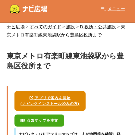
コ
メニュー
ン
テ
ン
ナビ広場
>
すべてのガイド
>
施設
>
D 役所・公共施設
>
東
ツ
京メトロ有楽町線東池袋駅から豊島区役所まで
へ
ス
東京メトロ有楽町線東池袋駅から豊
キ
ッ
島区役所まで
プ
アプリで案内を開始
(ナビレクインストール済みの方)
点図マップを注文
ナビレク・バリアフリーマップ
は、人が地図等を確認し経