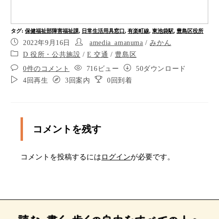
昇ったら、点字ブロックに沿って左から回り込
み、2つ目のエスカレーターを昇ります。
タグ
:
保健福祉部障害福祉課
,
日常生活用具窓口
,
有楽町線
,
東池袋駅
,
豊島区役所
2つ目のエスカレーターを昇ると豊島区役所へ繋が
2022年9月16日
amedia_amanuma
/
みかん
っています。エスカレーターを背に向けて20メー
D 役所・公共施設
/
E 交通
/
豊島区
トルほどまっすぐ進むと右手に総合案内がありま
す。
0件のコメント
716ビュー
50ダウンロード
4回再生
3回案内
0回到着
東京メトロ有楽町線東池袋駅から豊島区役所まで
の案内です。東池袋駅から地下通路直結のため、
付録説明のみの案内です。ナビレコを再生モード
にしてお聞きください。
コメントを残す
東京メトロ有楽町線東池袋駅から豊島区役所まで
の案内です。東池袋駅から地下通路直結のため、
付録説明のみの案内です。ナビレコを再生モード
コメントを投稿するには
ログイン
が必要です。
にしてお聞きください。