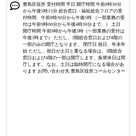
豊島区役所 受付時間 平日 開庁時間 午前8時30分
から午後5時15分 総合窓口・福祉総合フロアの受
付時間 午前8時30分から午後5時 （一部業務の受
付は午前9時00分から午後4時30分まで。） 土日
開庁時間 午前9時から午後5時（一部業務の受付は
午後3時まで） ただし、3階総合窓口および4階の
一部のみの開庁となります。 閉庁日 祝日、年末年
始 ただし、祝日が土日と重なる場合は、3階総合
窓口および4階の一部は開庁します。振替休日は閉
庁します。 なお、土日は臨時閉庁になる場合があ
ります お問い合わせ先 豊島区役所コールセンター
電話番号 03-3981-1111
豊島区役所へは西改札から向かえます。点字ブロ
ックに沿って。改札を出てすぐの分岐を左へ曲が
ります。次の分岐を左へ曲がり、点字ブロックの
突き当りまでまっすぐ進みます。
点字ブロックの突き当りを左に曲がります。点字
ブロックに沿って道なりに進むと左手にエスカレ
ーターがあります。