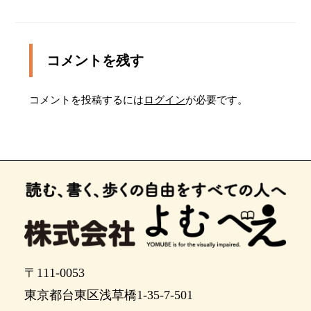
左に曲がります。白線の内側が歩道です
コメントを残す
ポイント14
ポイント15
コメントを投稿するには
ログイン
が必要です。
この道は一通道路です。正面からの車に注意して
ください
ポイント17
ポイント18
ポイント19
ポイント20
〒111-0053
右に曲がり横断歩道を渡ります
東京都台東区浅草橋1-35-7-501
ポイント22