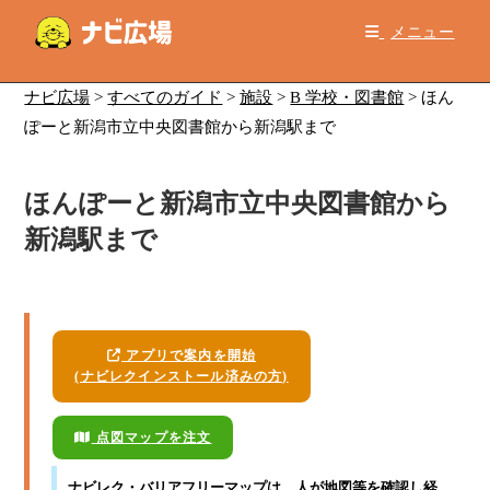
コ
メニュー
ン
テ
ン
ナビ広場
>
すべてのガイド
>
施設
>
B 学校・図書館
>
ほん
ツ
ぽーと新潟市立中央図書館から新潟駅まで
へ
ス
ほんぽーと新潟市立中央図書館から
キ
ッ
新潟駅まで
プ
アプリで案内を開始
(ナビレクインストール済みの方)
点図マップを注文
ナビレク・バリアフリーマップ
は、人が地図等を確認し経