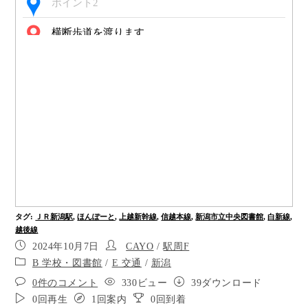
ポイント2
横断歩道を渡ります
ポイント4
右に曲がり５メートルほど進みます
点字ブロックはありませんが左に曲がり道路を進
みます
道路を渡ります
ポイント8
タグ
:
ＪＲ新潟駅
左側は東公園です
,
ほんぽーと
,
上越新幹線
,
信越本線
,
新潟市立中央図書館
,
白新線
,
越後線
2024年10月7日
CAYO
/
駅周F
ポイント10
B 学校・図書館
/
E 交通
/
新潟
ポイント11
0件のコメント
330ビュー
39ダウンロード
0回再生
1回案内
0回到着
ポイント12