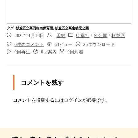
ここから10時の方向に１５メートルほど進み、右
に曲がります
右手の通りを渡ります。
タグ
:
杉並区立高円寺南保育園
,
杉並区立高南幼児公園
わたり終わったら、そのまま７０メートルほどま
2022年1月18日
禾納
C 福祉
/
N 公園
/
杉並区
っすぐ進みます
0件のコメント
68ビュー
25ダウンロード
ポイント9
0回再生
0回案内
0回到着
ポイント10
ポイント11
コメントを残す
十字路に出ました。正面の通りを渡ります。
コメントを投稿するには
ログイン
が必要です。
渡り終わったら、そのまま４０メートルほどまっ
すぐ進みます。
ポイント14
十字路に出ました。正面の通りを渡ります。