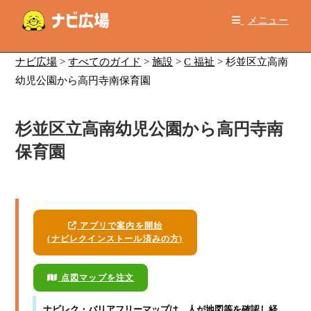
コ
メニュー
ン
テ
ン
ナビ広場
>
すべてのガイド
>
施設
>
C 福祉
>
杉並区立高南
ツ
幼児公園から高円寺南保育園
へ
ス
杉並区立高南幼児公園から高円寺南
キ
ッ
保育園
プ
アプリで案内を開始
(ナビレクインストール済みの方)
点図マップを注文
ナビレク・バリアフリーマップ
は、人が地図等を確認し経