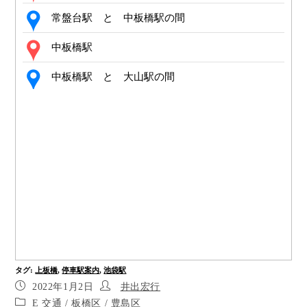
常盤台駅 と 中板橋駅の間
中板橋駅
中板橋駅 と 大山駅の間
大山駅
大山駅 と 下板橋駅の間
下板橋駅
下板橋駅 と 北池袋駅の間
北池袋駅
北池袋駅 と 池袋駅の間
タグ
:
上板橋
,
停車駅案内
,
池袋駅
池袋駅
2022年1月2日
井出宏行
E 交通
/
板橋区
/
豊島区