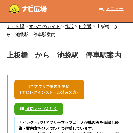
コ
メニュー
ン
テ
ン
ナビ広場
>
すべてのガイド
>
施設
>
E 交通
>
上板橋 か
ツ
ら 池袋駅 停車駅案内
へ
ス
上板橋 から 池袋駅 停車駅案内
キ
ッ
プ
アプリで案内を開始
(ナビレクインストール済みの方)
点図マップを注文
ナビレク・バリアフリーマップ
は、人が地図等を確認し経
路・案内文をひとつひとつ作成しています。