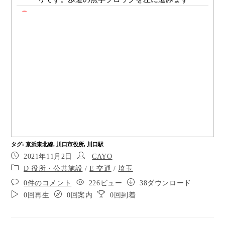
ポイント2
ポイント3
右はバス停です
ポイント5
ポイント6
道路を渡ります
タグ
:
京浜東北線
,
川口市役所
,
川口駅
ポイント8
2021年11月2日
CAYO
ポイント9
D 役所・公共施設
/
E 交通
/
埼玉
0件のコメント
226ビュー
38ダウンロード
ポイント10
0回再生
0回案内
0回到着
ポイント11