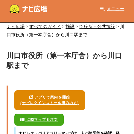
コ
メニュー
ン
テ
ン
ナビ広場
>
すべてのガイド
>
施設
>
D 役所・公共施設
>
川
ツ
口市役所（第一本庁舎）から川口駅まで
へ
ス
川口市役所（第一本庁舎）から川口
キ
ッ
駅まで
プ
アプリで案内を開始
(ナビレクインストール済みの方)
点図マップを注文
ナビレク・バリアフリーマップ
は、人が地図等を確認し経