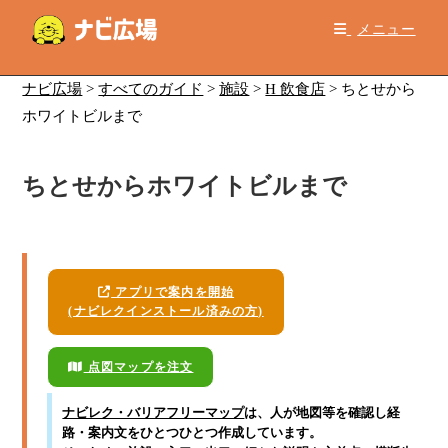
コ
メニュー
ン
テ
ン
ナビ広場
>
すべてのガイド
>
施設
>
H 飲食店
>
ちとせから
ツ
ホワイトビルまで
へ
ス
ちとせからホワイトビルまで
キ
ッ
プ
アプリで案内を開始
(ナビレクインストール済みの方)
点図マップを注文
ナビレク・バリアフリーマップ
は、人が地図等を確認し経
路・案内文をひとつひとつ作成しています。