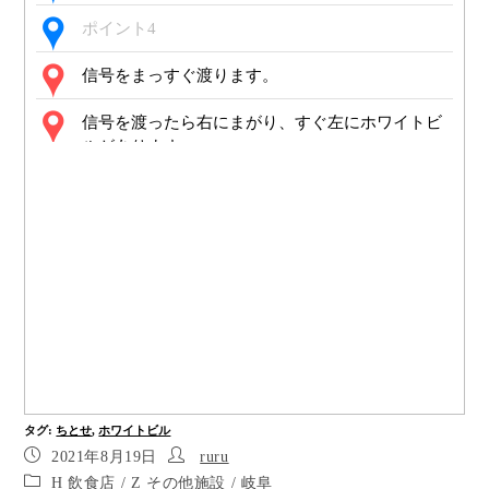
ポイント4
信号をまっすぐ渡ります。
信号を渡ったら右にまがり、すぐ左にホワイトビ
ルがあります。
左がホワイトビルです。
日本、岐阜県高山市天満町６丁目 ホワイトビル
タグ
:
ちとせ
,
ホワイトビル
2021年8月19日
ruru
H 飲食店
/
Z その他施設
/
岐阜