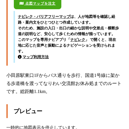
点図マップを注文
ナビレク・バリアフリーマップ
は、人が地図等を確認し経
路・案内文をひとつひとつ作成しています。
そのため、施設の入口・出口の細かな説明や交差点・横断歩
道の説明など、安心して歩くための情報が揃っています。
このマップを専用ナビアプリ「
ナビレク
」 で開くと、現在
地に応じた音声と振動によるナビゲーションを受けられま
す。
マップ利用方法
小田原駅東口1Fからバス通りを歩行、国道1号線に架か
る歩道橋を渡ってなりわい交流館お休み処までのルート
です。総距離1.1km。    
プレビュー
一時的に地図表示を停止しています。