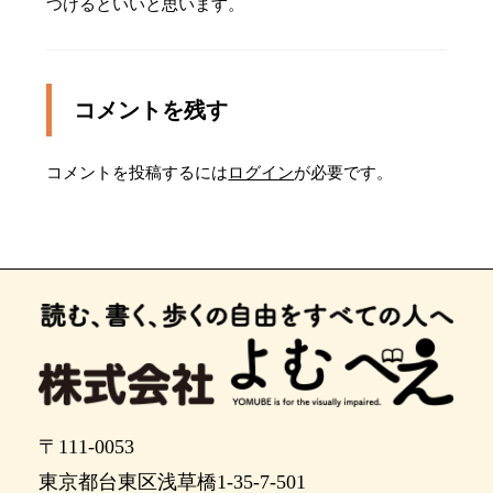
つけるといいと思います。
右側に緑町のバス停があります。通過します。
反対側の歩道へ渡るための点字ブロックがありま
すが、気にせず3メートルほど直進します。
コメントを残す
信号のないおよそ5メートルの横断歩道を10時の方
向へ渡ります。渡り終えた先に電柱があるので注
意します。
コメントを投稿するには
ログイン
が必要です。
横断歩道を渡りました。1時の方向へ進み、直後に
再び出てくる点字ブロックの横断歩道を渡りま
す。
信号のあるおそよ10メートルの255号線横断歩道
を渡ります。
横断歩道を渡りました。点字ブロックが終わりま
す。直進します。
ポイント24
〒111-0053
およそ60メートルの直進です。
東京都台東区浅草橋1-35-7-501