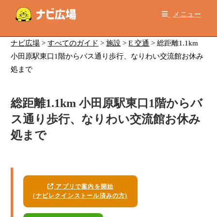
コ
メニュー
ン
テ
ン
ナビ広場
>
すべてのガイド
>
施設
>
E 交通
>
総距離1.1km
ツ
小田原駅東口1階からバス通り歩行、なりわい交流館お休み
へ
処まで
ス
キ
総距離1.1km 小田原駅東口1階からバ
ッ
プ
ス通り歩行、なりわい交流館お休み
処まで
アプリで案内を開始
(ナビレクインストール済みの方)