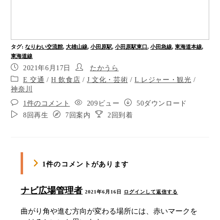
ります。直進します。
信号のないおよそ10メートルの横断歩道を渡りま
す。
タグ
:
なりわい交流館
,
大雄山線
,
小田原駅
,
小田原駅東口
,
小田急線
,
東海道本線
,
横断歩道を渡りました。点字ブロックに沿ってお
東海道線
よそ40メートル直進です。
2021年6月17日
たかうら
ポイント12
E 交通
/
H 飲食店
/
J 文化・芸術
/
L レジャー・観光
/
神奈川
信号のあるおよそ5メートルの横断歩道を渡りま
1件のコメント
209ビュー
50ダウンロード
す。
8回再生
7回案内
2回到着
横断歩道を渡りました。1時の方向へ点字ブロック
に沿って進みます。
点字ブロックが右の横断歩道に向かって終わりま
す。右へ向かずに直進します。
1件のコメントがあります
バス停チェックポイントまでおよそ100メートル直
進です。
ナビ広場管理者
2021年6月16日
ログインして返信する
ポイント17
曲がり角や進む方向が変わる場所には、赤いマークを