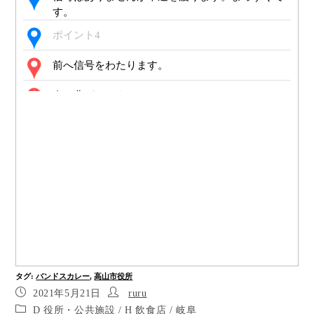
す。
ポイント4
前へ信号をわたります。
右に曲がります。
左に曲がります。左が目的地のカレー屋さんで
す。
日本、岐阜県高山市花岡町３丁目７９−１ バンド
ス
タグ
:
バンドスカレー
,
高山市役所
2021年5月21日
ruru
D 役所・公共施設
/
H 飲食店
/
岐阜