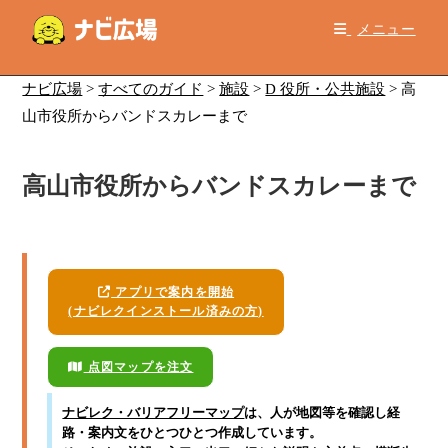
コ
メニュー
ン
テ
ン
ナビ広場
>
すべてのガイド
>
施設
>
D 役所・公共施設
>
高
ツ
山市役所からバンドスカレーまで
へ
ス
高山市役所からバンドスカレーまで
キ
ッ
プ
アプリで案内を開始
(ナビレクインストール済みの方)
点図マップを注文
ナビレク・バリアフリーマップ
は、人が地図等を確認し経
路・案内文をひとつひとつ作成しています。